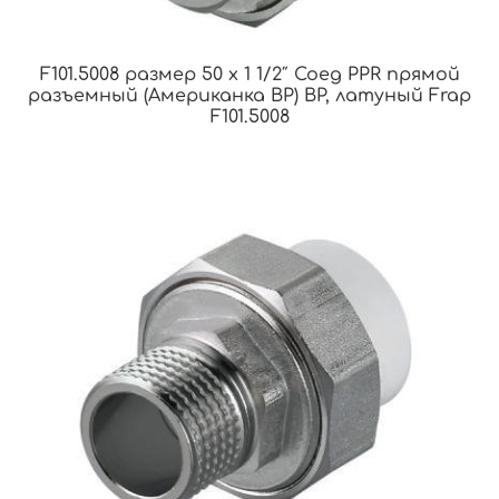
F101.5008 размер 50 x 1 1/2″ Соед PPR прямой
разъемный (Американка ВР) ВР, латуный Frap
F101.5008