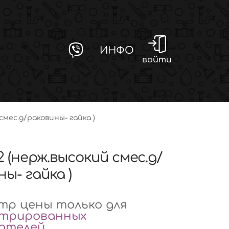
ИНФО
войти
смес.д/раковины- гайка )
2 (нерж.высокий смес.д/
ы- гайка )
р цены только для
стрированных
вателей
.