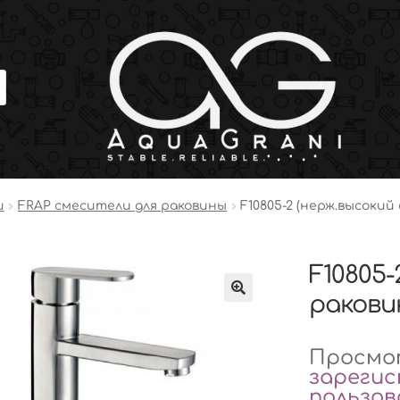
и
FRAP смесители для раковины
F10805-2 (нерж.высокий 
F10805-
раковин
Просмот
зареги
пользо