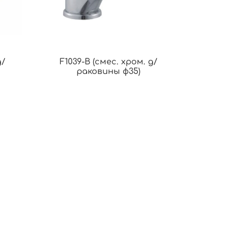
д/
F1039-B (смес. хром. д/
раковины ф35)