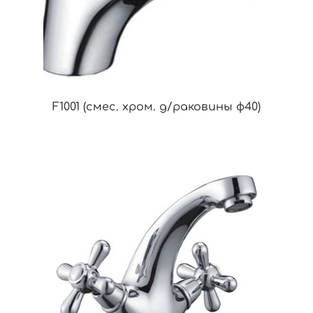
F1001 (смес. хром. д/раковины ф40)