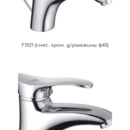
F1021 (смес. хром. д/раковины ф40)