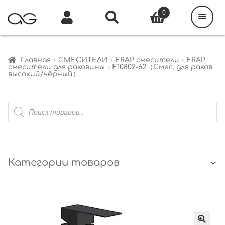
Поиск
товаров
0
Каталог
Инфо
Кабинет
Главная
СМЕСИТЕЛИ
FRAP смесители
FRAP
смесители для раковины
F10802-62（Смес. для раков.
высокий/чёрный）
Поиск
товаров
Категории товаров