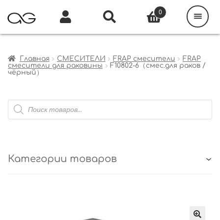
Поиск
товаров
0
Каталог
Инфо
Кабинет
Главная
СМЕСИТЕЛИ
FRAP смесители
FRAP
смесители для раковины
F10802-6（смес.для раков /
чёрный）
Поиск
товаров
Категории товаров