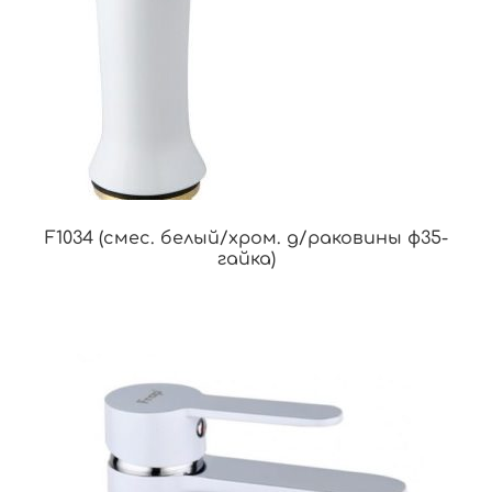
F1034 (смес. белый/хром. д/раковины ф35-
гайка)