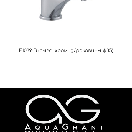
F1039-B (смес. хром. д/раковины ф35)