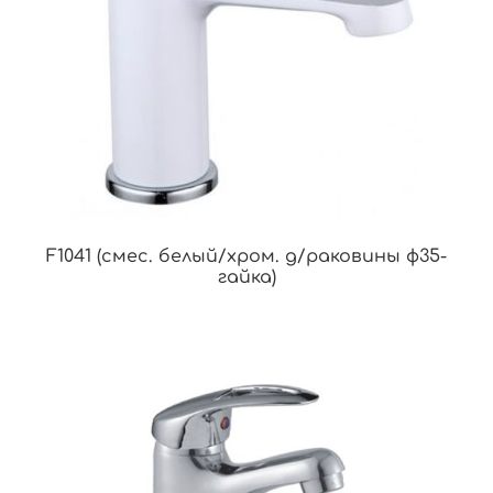
F1041 (смес. белый/хром. д/раковины ф35-
гайка)