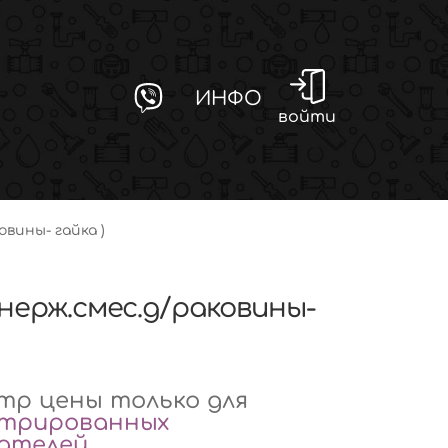
ИНФО
войти
овины- гайка )
(нерж.смес.д/раковины-
р цены только для
стрированных
вателей
.