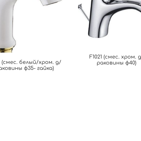
F1021 (смес. хром. 
1 (смес. белый/хром. д/
раковины ф40)
аковины ф35- гайка)