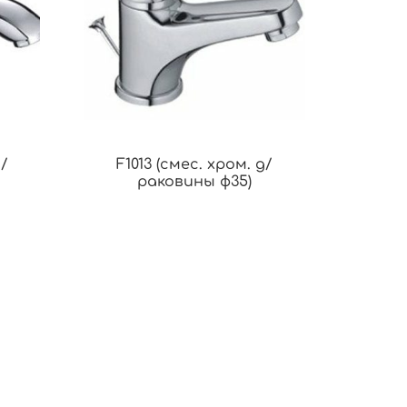
д/
F1013 (смес. хром. д/
раковины ф35)