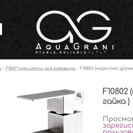
и
FRAP смесители для раковины
F10802 (нерж.смес.д/рак
F10802 
гайка )
Просмот
зареги
пользо