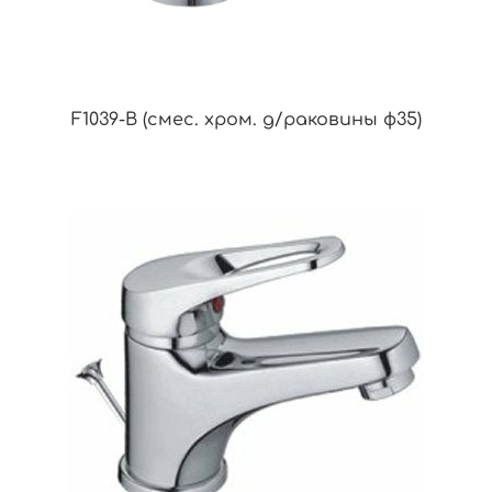
F1039-B (смес. хром. д/раковины ф35)