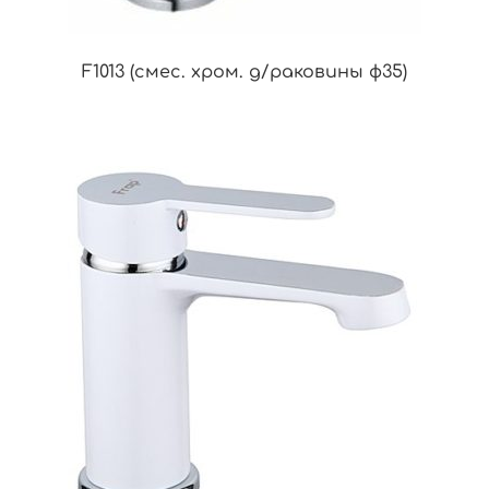
F1013 (смес. хром. д/раковины ф35)