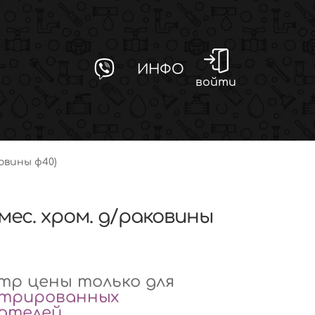
ИНФО
войти
ковины ф40)
смес. хром. д/раковины
р цены только для
стрированных
вателей
.