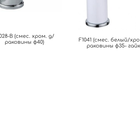
028-B (смес. хром. д/
F1041 (смес. белый/хро
раковины ф40)
раковины ф35- гайк