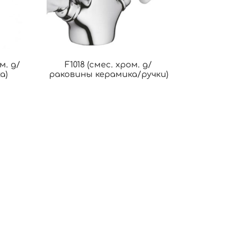
м. д/
F1018 (смес. хром. д/
а)
раковины керамика/ручки)