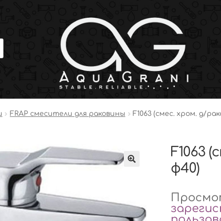
и
FRAP смесители для раковины
F1063 (смес. хром. д/ра
F1063 (
ф40)
Просмот
зареги
пользо