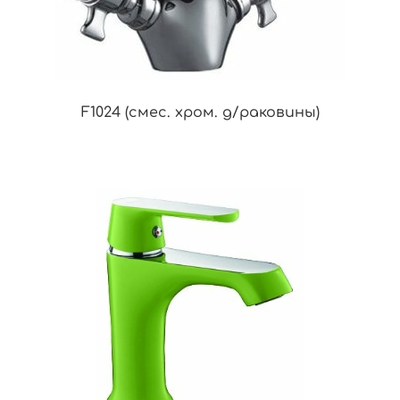
F1024 (смес. хром. д/раковины)