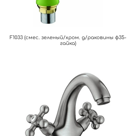
F1033 (смес. зеленый/хром. д/раковины ф35-
гайка)