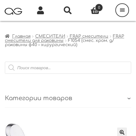
Поиск
товаров
0
Каталог
Инфо
Кабинет
Главная
СМЕСИТЕЛИ
FRAP смесители
FRAP
смесители для раковины
F1054 (смес. хром. д/
раковины ф40 – хирургический)
Поиск
товаров
Категории товаров