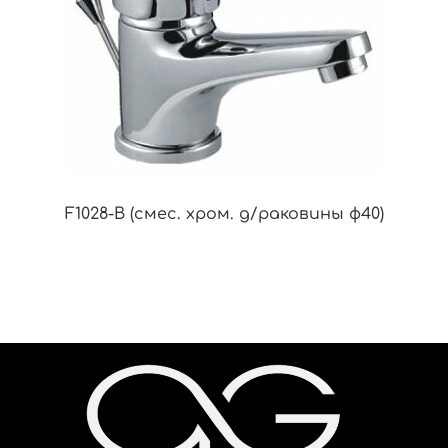
F1028-B (смес. хром. д/раковины ф40)