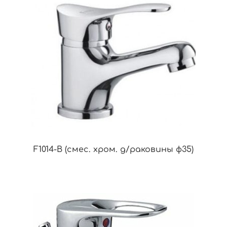
F1014-B (смес. хром. д/раковины ф35)