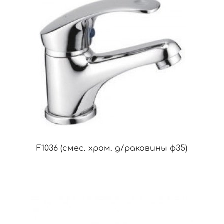
F1036 (смес. хром. д/раковины ф35)