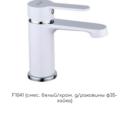
F1041 (смес. белый/хром. д/раковины ф35-
гайка)