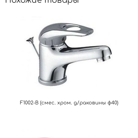
Похожие товары
F1002-B (смес. хром. д/раковины ф40)