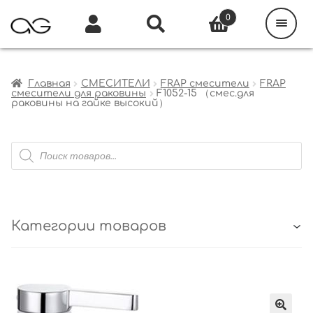
Поиск
товаров
0
Каталог
Инфо
Кабинет
Главная
СМЕСИТЕЛИ
FRAP смесители
FRAP
смесители для раковины
F1052-15 （смес.для
раковины на гайке высокий）
Поиск
товаров
Категории товаров