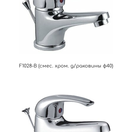
F1028-B (смес. хром. д/раковины ф40)