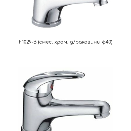
F1029-B (смес. хром. д/раковины ф40)