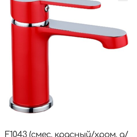
F1043 (смес. красный/хром. д/