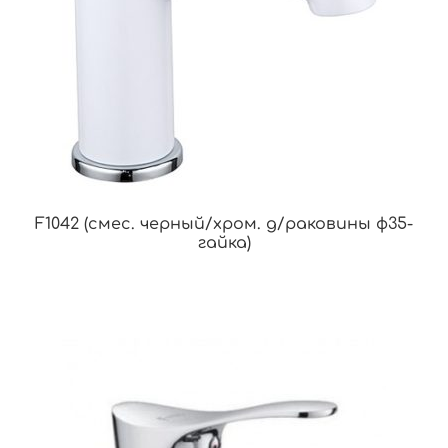
F1042 (смес. черный/хром. д/раковины ф35-
гайка)