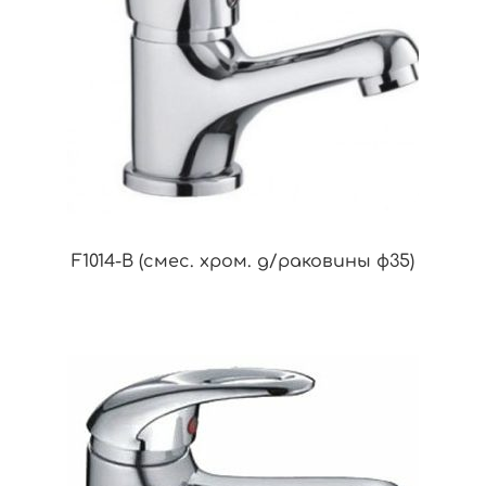
F1014-B (смес. хром. д/раковины ф35)