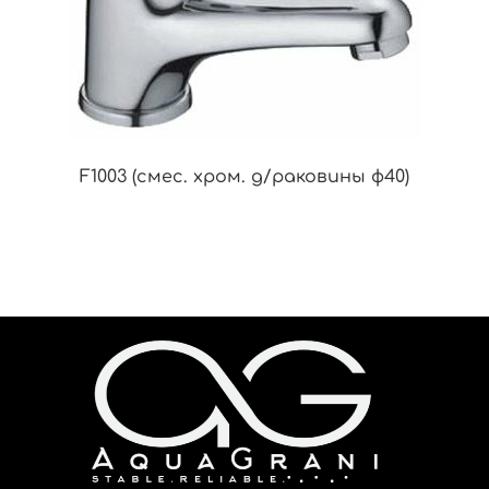
F1003 (смес. хром. д/раковины ф40)