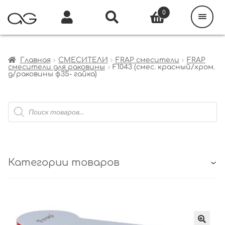
Поиск
товаров
0
Каталог
Инфо
Кабинет
Главная
СМЕСИТЕЛИ
FRAP смесители
FRAP
смесители для раковины
F1043 (смес. красный/хром.
д/раковины ф35- гайка)
Поиск
товаров
Категории товаров