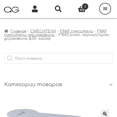
Поиск
товаров
0
Каталог
Инфо
Кабинет
Главная
СМЕСИТЕЛИ
FRAP смесители
FRAP
смесители для раковины
F1042 (смес. черный/хром.
д/раковины ф35- гайка)
Поиск
товаров
Категории товаров