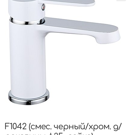
F1042 (смес. черный/хром. д/