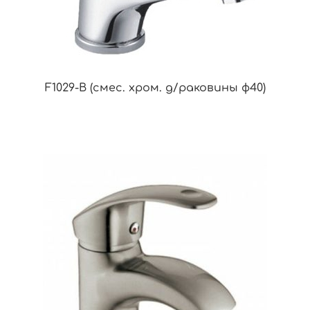
F1029-B (смес. хром. д/раковины ф40)