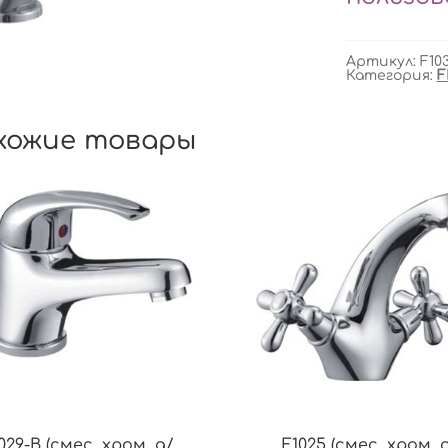
Артикул:
F10
Категория:
F
хожие товары
029-B (смес. хром. д/
F1025 (смес. хром. 