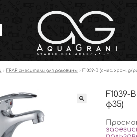
и
FRAP смесители для раковины
F1039-B (смес. хром. д/
F1039-B
ф35)
Просмот
зареги
пользо