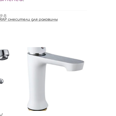
39-B
RAP смесители для раковины
д/