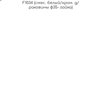
F1034 (смес. белый/хром. д/
раковины ф35- гайка)