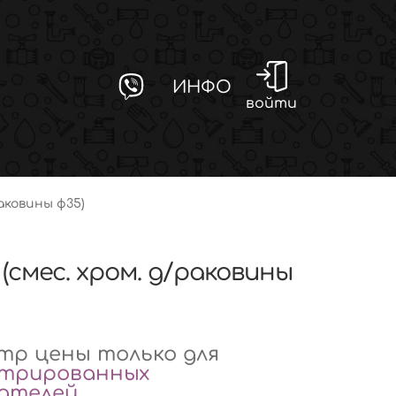
ИНФО
войти
раковины ф35)
 (смес. хром. д/раковины
р цены только для
стрированных
вателей
.