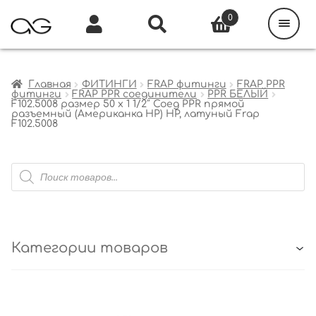
Поиск
товаров
0
Каталог
Инфо
Кабинет
Главная
ФИТИНГИ
FRAP фитинги
FRAP PPR
фитинги
FRAP PPR соединители
PPR БЕЛЫЙ
F102.5008 размер 50 x 1 1/2″ Соед PPR прямой
разъемный (Американка НР) НР, латуный Frap
F102.5008
Поиск
товаров
Категории товаров