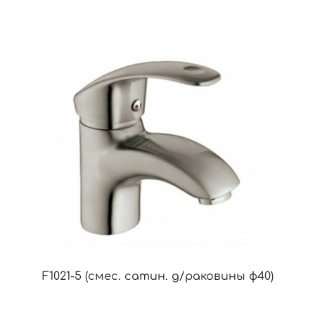
F1021-5 (смес. сатин. д/раковины ф40)