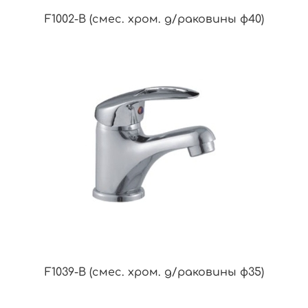
F1002-B (смес. хром. д/раковины ф40)
F1039-B (смес. хром. д/раковины ф35)