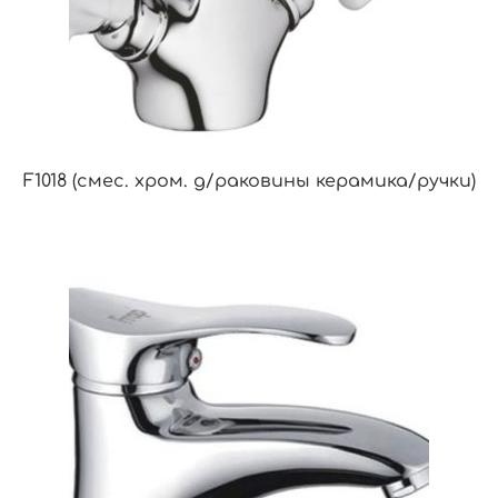
F1018 (смес. хром. д/раковины керамика/ручки)