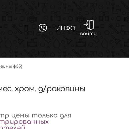
ИНФО
войти
ковины ф35)
смес. хром. д/раковины
р цены только для
стрированных
вателей
.