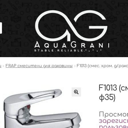
и
FRAP смесители для раковины
F1013 (смес. хром. д/ра
F1013 (
ф35)
Просмот
зареги
пользо