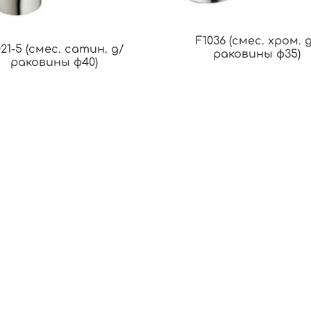
F1036 (смес. хром. 
021-5 (смес. сатин. д/
раковины ф35)
раковины ф40)