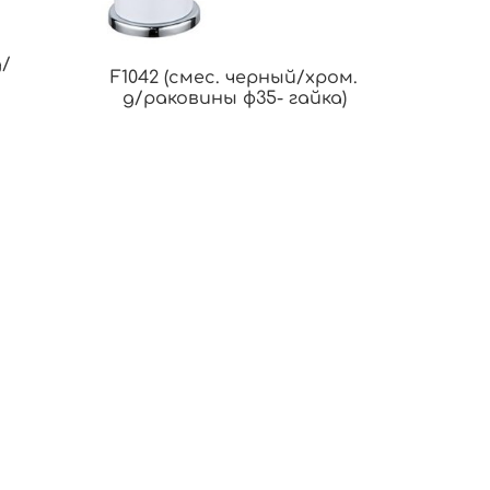
д/
F1042 (смес. черный/хром.
д/раковины ф35- гайка)