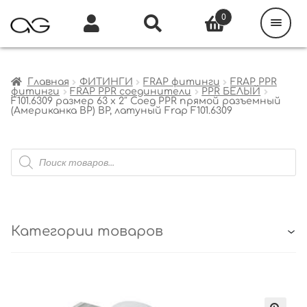
Поиск
товаров
0
Каталог
Инфо
Кабинет
Главная
ФИТИНГИ
FRAP фитинги
FRAP PPR
фитинги
FRAP PPR соединители
PPR БЕЛЫЙ
F101.6309 размер 63 x 2″ Соед PPR прямой разъемный
(Американка ВР) ВР, латуный Frap F101.6309
Поиск
товаров
Категории товаров