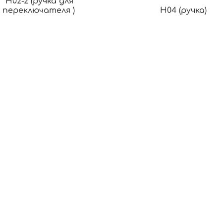
‘H02-2 (ручка для
переключателя )
H04 (ручка)