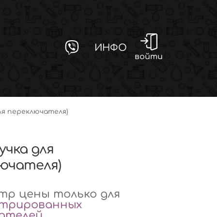
ИНФО
войти
для переключателя)
ручка для
ючателя)
р цены только для
стрированных
вателей
.