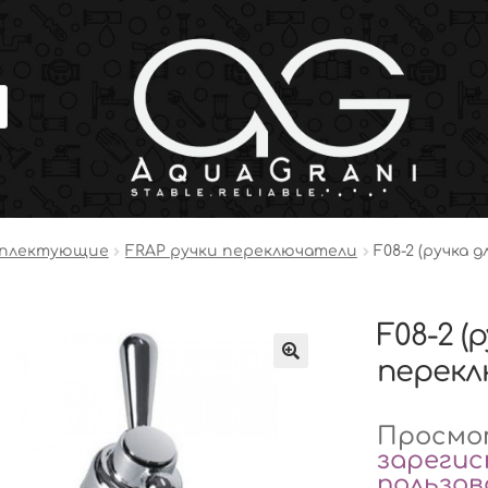
мплектующие
FRAP ручки переключатели
F08-2 (ручка 
F08-2 (
перекл
Просмот
зареги
пользо