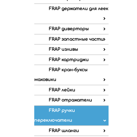
FRAP держатели для леек
FRAP диверторы
FRAP запастные части
FRAP изливы
FRAP картриджи
FRAP кран-буксы
маховики
FRAP лейки
FRAP отражатели
FRAP ручки
переключатели
FRAP шланги