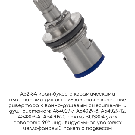
A52-8A кран-букса с керамическими
пластинами для использования в качестве
дивертора к ванно-душевым смесителям и
душ. системам: A54029-7, A54029-8, A54029-12,
A54309-A, A54309-C сталь SUS304 угол
поворота 90° индивидуальная упаковка:
целлофановый пакет с подвесом