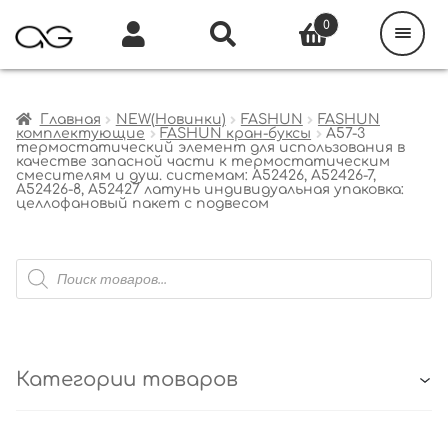
Поиск
товаров
0
Каталог
Инфо
Кабинет
Главная
NEW(Новинки)
FASHUN
FASHUN
комплектующие
FASHUN кран-буксы
A57-3
термостатический элемент для использования в
качестве запасной части к термостатическим
смесителям и душ. системам: A52426, A52426-7,
A52426-8, A52427 латунь индивидуальная упаковка:
целлофановый пакет с подвесом
Поиск
товаров
Категории товаров