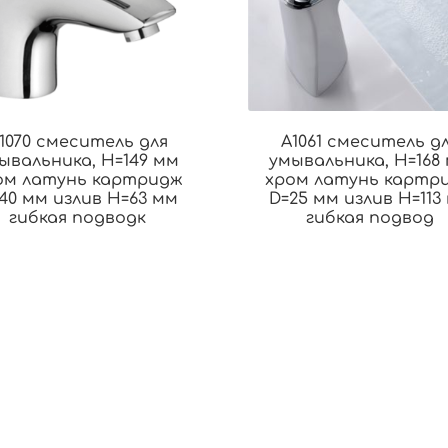
1070 смеситель для
A1061 смеситель д
ывальника, H=149 мм
умывальника, H=168
ом латунь картридж
хром латунь картр
40 мм излив H=63 мм
D=25 мм излив H=113
гибкая подводк
гибкая подвод