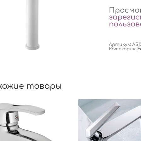
Просмот
зареги
пользо
Артикул:
A51
Категория:
F
хожие товары