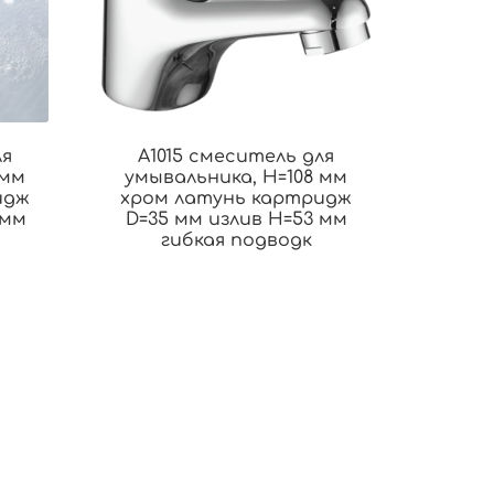
ля
A1015 смеситель для
 мм
умывальника, H=108 мм
идж
хром латунь картридж
 мм
D=35 мм излив H=53 мм
гибкая подводк