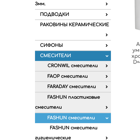
3мм.
ПОДВОДКИ
РАКОВИНЫ КЕРАМИЧЕСКИЕ
A
СИФОНЫ
ум
СМЕСИТЕЛИ
хр
D=
CRONWIL смесители
FAOP смесители
FARADAY смесители
FASHUN пластиковые
смесители
FASHUN смесители
FASHUN смесители
гигиенические