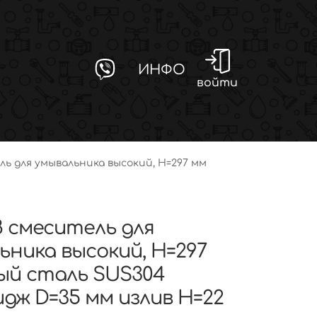
ИНФО
войти
ель для умывальника высокий, H=297 мм
8 смеситель для
ьника высокий, H=297
ый сталь SUS304
дж D=35 мм излив H=22