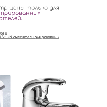
р цены только для
стрированных
вателей
.
201-8
ASHUN смесители для раковины