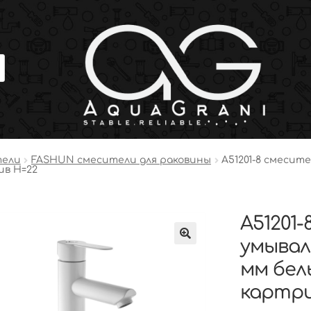
тели
FASHUN смесители для раковины
A51201-8 смесит
ив H=22
A51201-
умывал
мм бел
картри