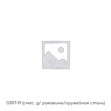
G1017-19 (смес. д/ раковины/оружейная сталь)