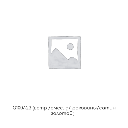
G1007-23 (встр /смес. д/ раковины/сатин
золотой）