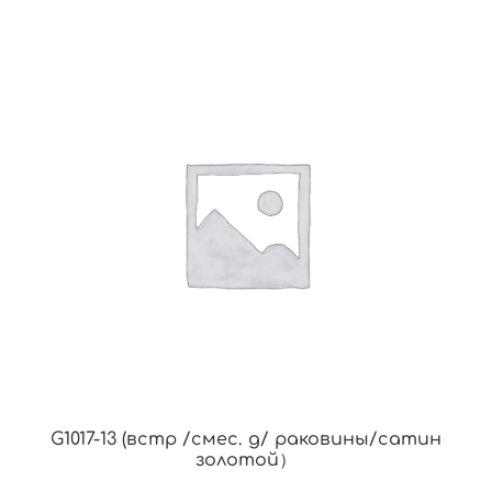
G1017-13 (встр /смес. д/ раковины/сатин
золотой）