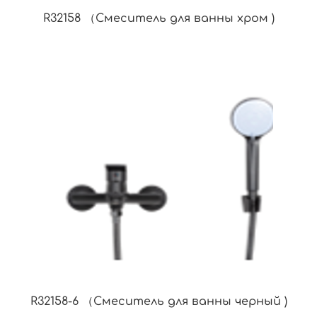
R32158 （Смеситель для ванны хром )
R32158-6 （Смеситель для ванны черный )