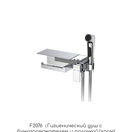
F2076（Гигиенический душ с
бумагодержателем и полочкой/хром)