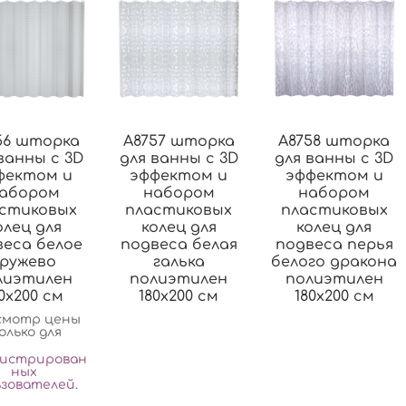
56 шторка
A8757 шторка
A8758 шторка
ванны с 3D
для ванны с 3D
для ванны с 3D
фектом и
эффектом и
эффектом и
абором
набором
набором
стиковых
пластиковых
пластиковых
олец для
колец для
колец для
веса белое
подвеса белая
подвеса перья
кружево
галька
белого дракона
лиэтилен
полиэтилен
полиэтилен
0х200 см
180х200 см
180х200 см
смотр цены
олько для
гистрирован
ных
ьзователей
.