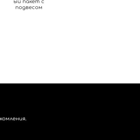
ый пакет с
подвесом
комления.