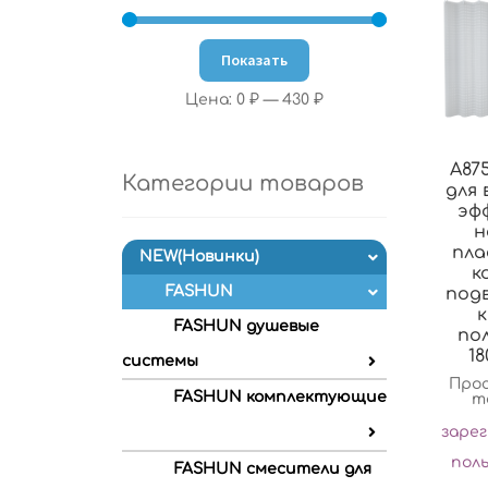
Показать
Цена:
0 ₽
—
430 ₽
A87
Категории товаров
для 
эф
н
пла
NEW(Новинки)
к
FASHUN
под
FASHUN душевые
по
18
системы
Про
FASHUN комплектующие
т
заре
пол
FASHUN смесители для