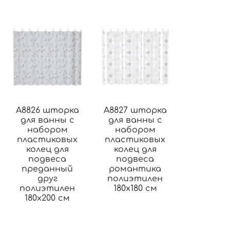
A8826 шторка
A8827 шторка
для ванны с
для ванны с
набором
набором
пластиковых
пластиковых
колец для
колец для
подвеса
подвеса
преданный
романтика
друг
полиэтилен
полиэтилен
180х180 см
180х200 см