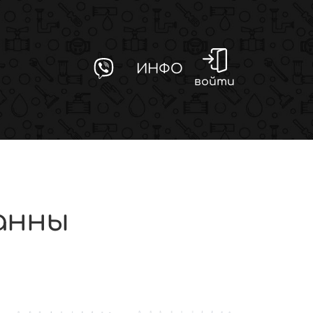
ИНФО
войти
анны