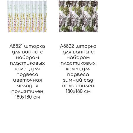
A8821 шторка
A8822 шторка
для ванны с
для ванны с
набором
набором
пластиковых
пластиковых
колец для
колец для
подвеса
подвеса
цветочная
зимний сад
мелодия
полиэтилен
полиэтилен
180х180 см
180х180 см