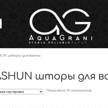
HUN шторы для ванны
ASHUN шторы для в
Показ всех 14 элементов