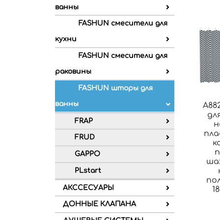
ванны
FASHUN смесители для
кухни
FASHUN смесители для
раковины
FASHUN шторы для
ванны
A88
дл
FRAP
н
пла
FRUD
к
п
GAPPO
ша
PLstart
по
АКССЕСУАРЫ
1
ДОННЫЕ КЛАПАНА