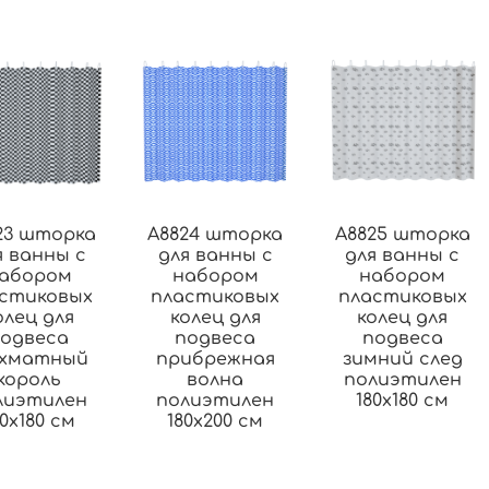
23 шторка
A8824 шторка
A8825 шторка
я ванны с
для ванны с
для ванны с
абором
набором
набором
стиковых
пластиковых
пластиковых
олец для
колец для
колец для
одвеса
подвеса
подвеса
хматный
прибрежная
зимний след
король
волна
полиэтилен
лиэтилен
полиэтилен
180х180 см
80х180 см
180х200 см