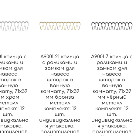
1 кольца с
A9001-21 кольца
A9001-7 кольца с
ликами и
с роликами и
роликами и
мком для
замком для
замком для
навеса
навеса
навеса
торок в
шторок в
шторок в
ванную
ванную
ванную
ату, 71х39
комнату, 71х39
комнату, 71х39
м хром
мм бронза
мм чёрный
металл
металл
металл
плект: 12
комплект: 12
комплект: 12
шт.
шт.
шт.
видкальна
индивидкальна
индивидкальна
упаковка:
я упаковка:
я упаковка:
иэтиленов
полиэтиленов
полиэтиленов