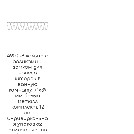
A9001-8 кольца с
роликами и
замком для
навеса
шторок в
ванную
комнату, 71х39
мм белый
металл
комплект: 12
шт.
индивидкальна
я упаковка:
полиэтиленов