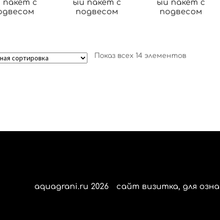
 пакет с
ый пакет с
ый пакет с
одвесом
подвесом
подвесом
Показ всех 14 элементов
aquagrani.ru 2026
сайт визитка, для озна