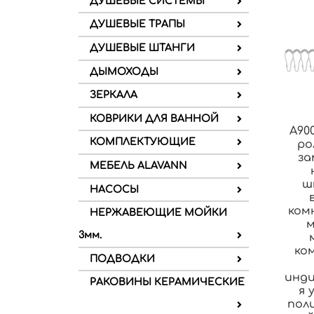
ДУШЕВЫЕ СИСТЕМЫ
ДУШЕВЫЕ ТРАПЫ
ДУШЕВЫЕ ШТАНГИ
ДЫМОХОДЫ
ЗЕРКАЛА
КОВРИКИ ДЛЯ ВАННОЙ
A900
КОМПЛЕКТУЮЩИЕ
ро
за
МЕБЕЛЬ ALAVANN
ш
НАСОСЫ
комн
НЕРЖАВЕЮЩИЕ МОЙКИ
м
3мм.
ком
ПОДВОДКИ
инди
РАКОВИНЫ КЕРАМИЧЕСКИЕ
я 
пол