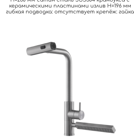
H=260 мм сатин сталь SUS304 кранбукса с
керамическими пластинами излив H=196 мм
гибкая подводка: отсутствует крепёж: гайка