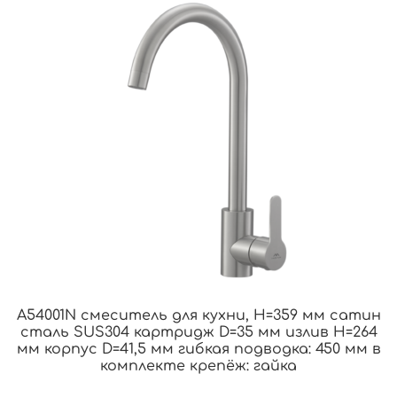
A54001N смеситель для кухни, H=359 мм сатин
сталь SUS304 картридж D=35 мм излив H=264
мм корпус D=41,5 мм гибкая подводка: 450 мм в
комплекте крепёж: гайка