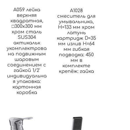
A059 лейка
A1028
верхняя
смеситель для
квадратная,
умывальника,
□300х300 мм
H=133 мм хром
хром сталь
латунь
SUS304
картридж D=35
актикальк
мм излив H=64
укомплектрова
мм гибкая
на подвижным
подводка: 450
шаровым
мм в
соединением с
комплекте
гайкой 1/2′
крепёж: гайка
индивидуальна
я упаковка:
картонная
коробка