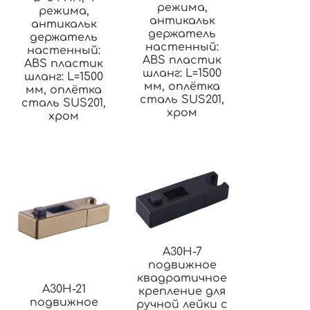
режима,
режима,
антикальк
антикальк
держатель
держатель
настенный:
настенный:
ABS пластик
ABS пластик
шланг: L=1500
шланг: L=1500
мм, оплётка
мм, оплётка
сталь SUS201,
сталь SUS201,
хром
хром
A30H-7
подвижное
квадратичное
A30H-21
крепление для
подвижное
ручной лейки с