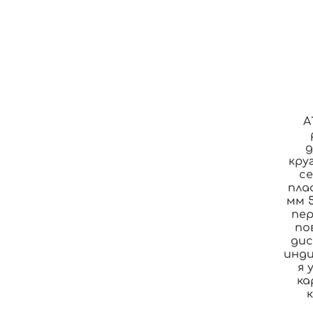
A
д
кру
с
пла
мм 
пер
по
дис
инди
я 
ка