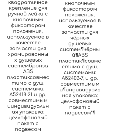
квадратичное
кнопочным
крепление для
фиксатором
ручной лейки с
положения,
кнопочным
используемое в
фиксатором
качестве
положения,
запчасти для
используемое в
чёрных
качестве
душевых
запчасти для
систем¶чёрны
хромированны
й¶ABS
х душевых
пластик¶совме
систембронза
стимо с душ.
ABS
системами:
пластиксовмес
A52402-7, и др.
тимо с душ.
совместимым
системами:
и¶индивидуаль
A52418-21 и др.
ная упаковка:
совместимым
целлофановый
ииндивидуальн
пакет с
ая упаковка:
подвесом”¶
целлофановый
пакет с
подвесом