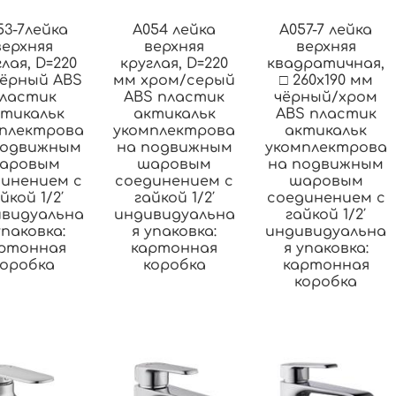
53-7лейка
A054 лейка
A057-7 лейка
верхняя
верхняя
верхняя
лая, D=220
круглая, D=220
квадратичная,
чёрный ABS
мм хром/серый
□ 260х190 мм
ластик
ABS пластик
чёрный/хром
ктикальк
актикальк
ABS пластик
плектрова
укомплектрова
актикальк
подвижным
на подвижным
укомплектрова
аровым
шаровым
на подвижным
динением с
соединением с
шаровым
йкой 1/2′
гайкой 1/2′
соединением с
видуальна
индивидуальна
гайкой 1/2′
упаковка:
я упаковка:
индивидуальна
ртонная
картонная
я упаковка:
коробка
коробка
картонная
коробка