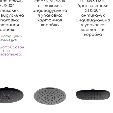
фит сталь
сталь SUS304
□ 100х80 мм,
SUS304
антикальк
бронза сталь
тикальк
индивидуальна
SUS304
видуальна
я упаковка:
антикальк
упаковка:
картонная
индивидуальна
ртонная
коробка
я упаковка:
коробка
картонная
коробка
смотр цены
олько для
гистрирован
ных
ьзователей
.