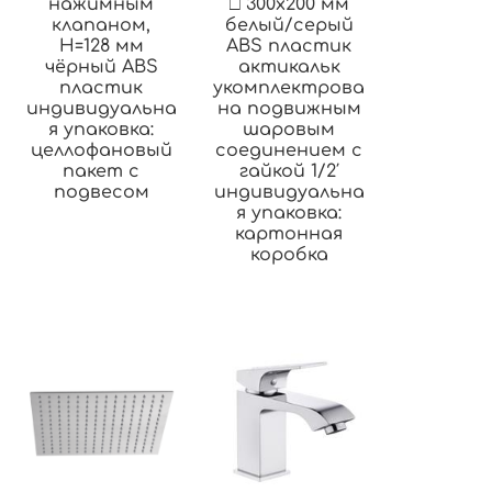
нажимным
□ 300х200 мм
клапаном,
белый/серый
H=128 мм
ABS пластик
чёрный ABS
актикальк
пластик
укомплектрова
индивидуальна
на подвижным
я упаковка:
шаровым
целлофановый
соединением с
пакет с
гайкой 1/2′
подвесом
индивидуальна
я упаковка:
картонная
коробка