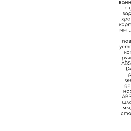
ванн
с 
га
хро
кар
мм и
по
уст
ко
руч
ABS
D=
ан
де
на
AB
шла
мм
ста