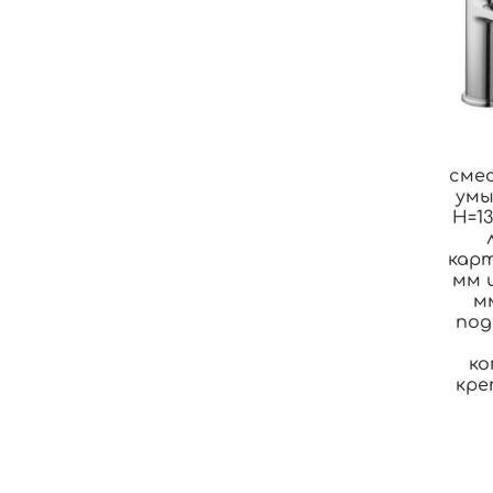
сме
умы
H=1
кар
мм 
м
под
ко
кре