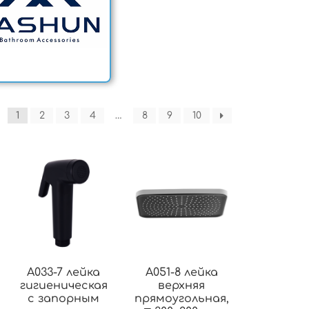
1
2
3
4
…
8
9
10
A033-7 лейка
A051-8 лейка
гигиеническая
верхняя
с запорным
прямоугольная,