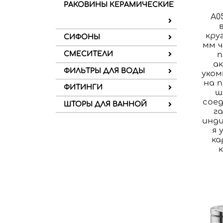
РАКОВИНЫ КЕРАМИЧЕСКИЕ
A0
круг
СИФОНЫ
мм 
п
СМЕСИТЕЛИ
а
ФИЛЬТРЫ ДЛЯ ВОДЫ
уком
на 
ФИТИНГИ
ш
сое
ШТОРЫ ДЛЯ ВАННОЙ
га
инди
я 
ка