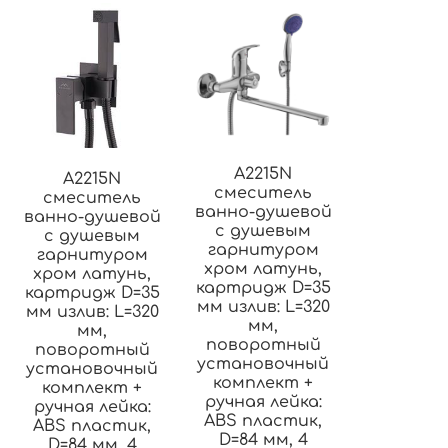
A2215N
A2215N
смеситель
смеситель
ванно-душевой
ванно-душевой
с душевым
с душевым
гарнитуром
гарнитуром
хром латунь,
хром латунь,
картридж D=35
картридж D=35
мм излив: L=320
мм излив: L=320
мм,
мм,
поворотный
поворотный
установочный
установочный
комплект +
комплект +
ручная лейка:
ручная лейка:
ABS пластик,
ABS пластик,
D=84 мм, 4
D=84 мм, 4