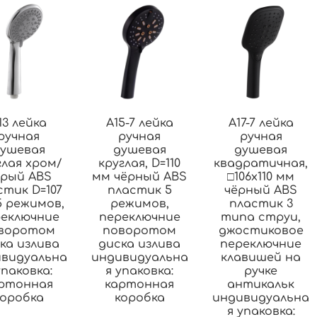
13 лейка
A15-7 лейка
A17-7 лейка
ручная
ручная
ручная
ушевая
душевая
душевая
глая хром/
круглая, D=110
квадратичная,
ерый ABS
мм чёрный ABS
□106х110 мм
стик D=107
пластик 5
чёрный ABS
5 режимов,
режимов,
пластик 3
еключние
переключние
типа струи,
воротом
поворотом
джостиковое
ка излива
диска излива
переключние
видуальна
индивидуальна
клавишей на
упаковка:
я упаковка:
ручке
ртонная
картонная
антикальк
коробка
коробка
индивидуальна
я упаковка: