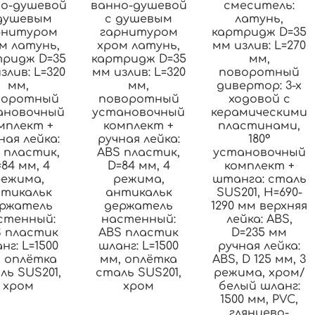
о-душевой
ванно-душевой
смеситель:
душевым
с душевым
латунь,
рнитуром
гарнитуром
картридж D=35
м латунь,
хром латунь,
мм излив: L=270
тридж D=35
картридж D=35
мм,
злив: L=320
мм излив: L=320
поворотный
мм,
мм,
дивертор: 3-х
воротный
поворотный
ходовой с
ановочный
установочный
керамическими
мплект +
комплект +
пластинами,
ная лейка:
ручная лейка:
180°
 пластик,
ABS пластик,
установочный
84 мм, 4
D=84 мм, 4
комплект +
режима,
режима,
штанга: сталь
тикальк
антикальк
SUS201, H=690-
ржатель
держатель
1290 мм верхняя
стенный:
настенный:
лейка: ABS,
S пластик
ABS пластик
D=235 мм
нг: L=1500
шланг: L=1500
ручная лейка:
, оплётка
мм, оплётка
ABS, D 125 мм, 3
ль SUS201,
сталь SUS201,
режима, хром/
хром
хром
белый шланг:
1500 мм, PVC,
глянцево-