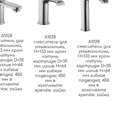
A1028
A1028
ситель для
A1028
смеситель для
вальника,
смеситель для
умывальника,
33 мм хром
умывальника,
H=133 мм хром
латунь
H=133 мм хром
латунь
тридж D=35
латунь
картридж D=35
излив H=64
картридж D=35
мм излив H=64
м гибкая
мм излив H=64
мм гибкая
водка: 450
мм гибкая
подводка: 450
мм в
подводка: 450
мм в
мплекте
мм в
комплекте
пёж: гайка
комплекте
крепёж: гайка
крепёж: гайка