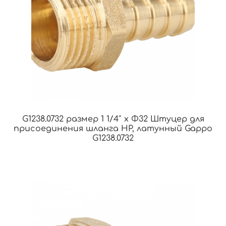
G1238.0732 размер 1 1/4″ x Φ32 Штуцер для
присоединения шланга НР, латунный Gappo
G1238.0732