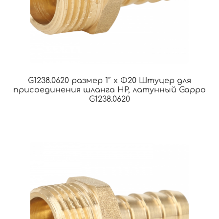
G1238.0620 размер 1″ x Φ20 Штуцер для
присоединения шланга НР, латунный Gappo
G1238.0620