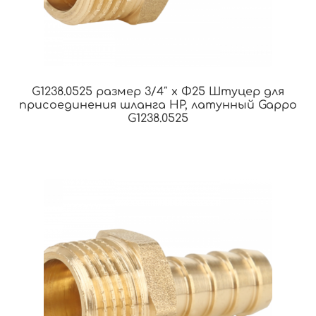
G1238.0525 размер 3/4″ x Φ25 Штуцер для
присоединения шланга НР, латунный Gappo
G1238.0525