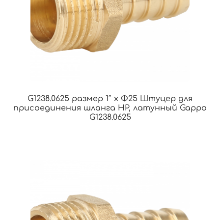
G1238.0625 размер 1″ x Φ25 Штуцер для
присоединения шланга НР, латунный Gappo
G1238.0625