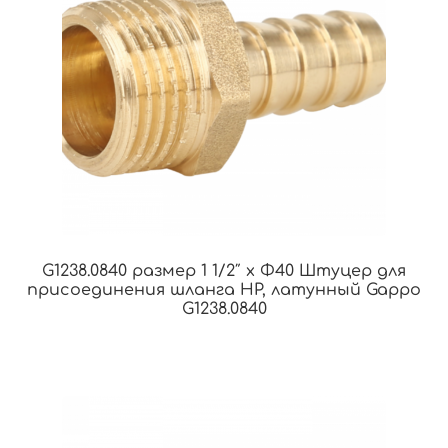
G1238.0840 размер 1 1/2″ x Φ40 Штуцер для
присоединения шланга НР, латунный Gappo
G1238.0840