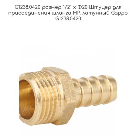
G1238.0420 размер 1/2″ x Φ20 Штуцер для
присоединения шланга НР, латунный Gappo
G1238.0420