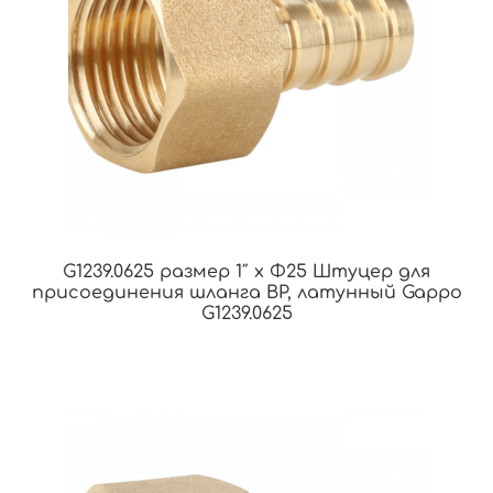
G1239.0625 размер 1″ x Φ25 Штуцер для
присоединения шланга ВР, латунный Gappo
G1239.0625