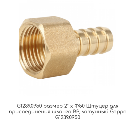
G1239.0950 размер 2″ x Φ50 Штуцер для
присоединения шланга ВР, латунный Gappo
G1239.0950