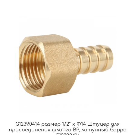
G1239.0414 размер 1/2″ x Φ14 Штуцер для
присоединения шланга ВР, латунный Gappo