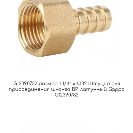
G1239.0732 размер 1 1/4″ x Φ32 Штуцер для
присоединения шланга ВР, латунный Gappo
G1239.0732