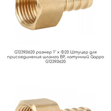
G1239.0620 размер 1″ x Φ20 Штуцер для
присоединения шланга ВР, латунный Gappo
G1239.0620