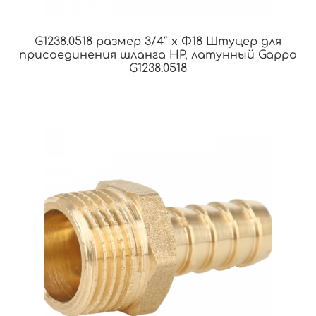
G1238.0518 размер 3/4″ x Φ18 Штуцер для
присоединения шланга НР, латунный Gappo
G1238.0518