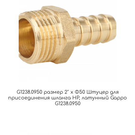
G1238.0950 размер 2″ x Φ50 Штуцер для
присоединения шланга НР, латунный Gappo
G1238.0950