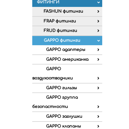
ФИТИНГИ
FASHUN фитинги
FRAP фитинги
FRUD фитинги
GAPPO фитинги
GAPPO адаптеры
GAPPO американка
GAPPO
воздухоотводчики
GAPPO гильзы
GAPPO группа
безопастности
GAPPO заглушки
GAPPO клапаны