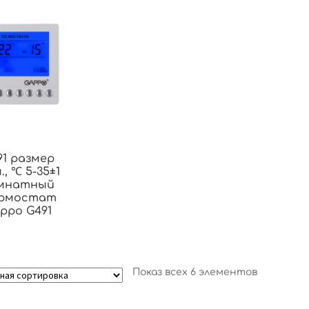
91 размер
, ℃ 5-35±1
мнатный
рмостат
ppo G491
Показ всех 6 элементов