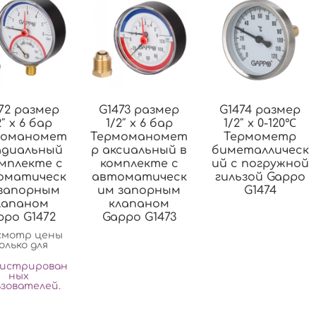
72 размер
G1473 размер
G1474 размер
2″ x 6 бар
1/2″ x 6 бар
1/2″ x 0-120℃
моманомет
Термоманомет
Термометр
адиальный
р аксиальный в
биметаллическ
омплекте с
комплекте с
ий с погружной
оматическ
автоматическ
гильзой Gappo
запорным
им запорным
G1474
лапаном
клапаном
ppo G1472
Gappo G1473
смотр цены
олько для
гистрирован
ных
ьзователей
.