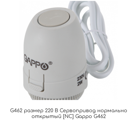
G462 размер 220 В Сервопривод нормально
открытый [NC] Gappo G462