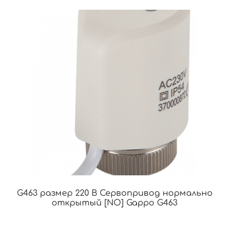
G463 размер 220 В Сервопривод нормально
открытый [NО] Gappo G463