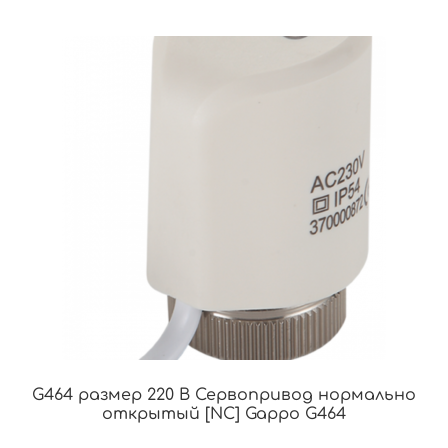
G464 размер 220 В Сервопривод нормально
открытый [NC] Gappo G464