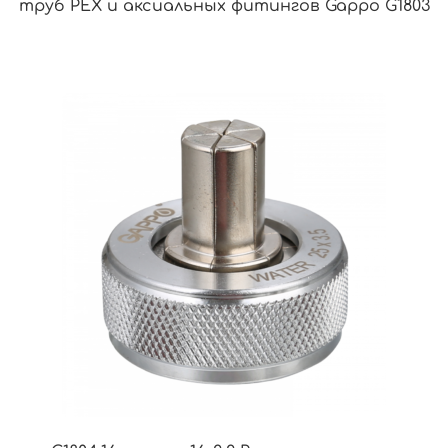
труб PEX и аксиальных фитингов Gappo G1803