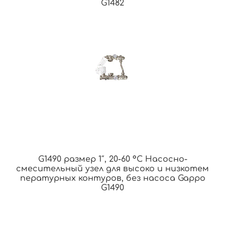
G1482
G1490 размер 1″, 20-60 °С Насосно-
смесительный узел для высоко и низкотем
пературных контуров, без насоса Gappo
G1490