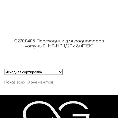
G270.0405 Переходник для радиаторов
латуный, НР-НР 1/2″”x 3/4″”EK”
Показ всех 10 элементов