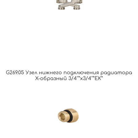
G269.05 Узел нижнего подключения радиатора
Х-образный 3/4″”х3/4″”EK”