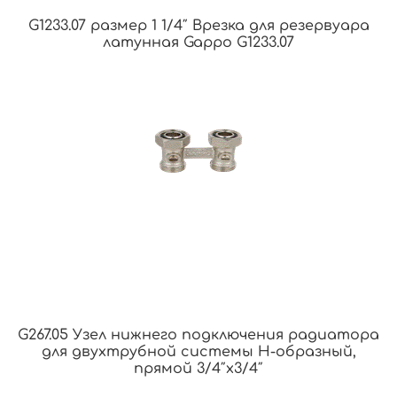
G1233.07 размер 1 1/4″ Врезка для резервуара
латунная Gappo G1233.07
G267.05 Узел нижнего подключения радиатора
для двухтрубной системы Н-образный,
прямой 3/4″х3/4″