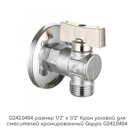
G242.0404 размер 1/2″ х 1/2″ Кран угловой для
смесителей хромированный Gappo G242.0404