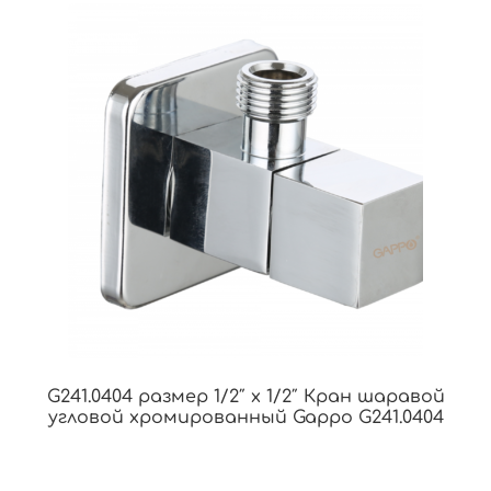
G241.0404 размер 1/2″ х 1/2″ Кран шаравой
угловой хромированный Gappo G241.0404