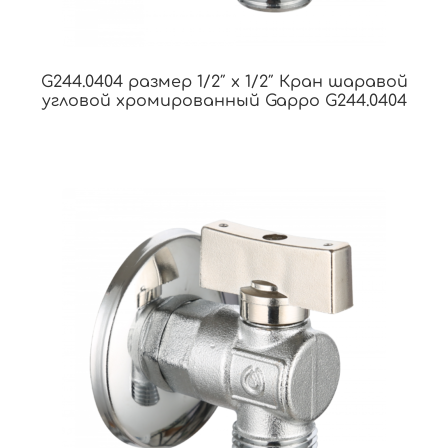
G244.0404 размер 1/2″ х 1/2″ Кран шаравой
угловой хромированный Gappo G244.0404