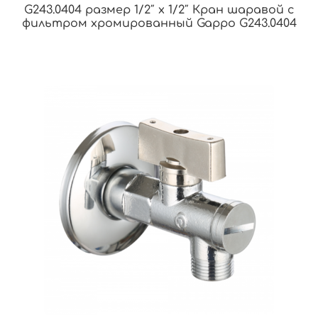
G243.0404 размер 1/2″ х 1/2″ Кран шаравой с
фильтром хромированный Gappo G243.0404