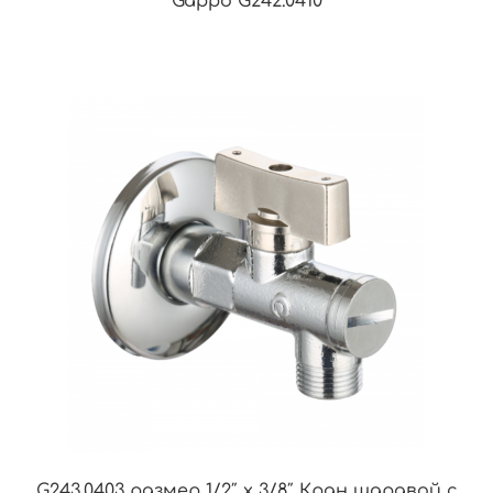
Gappo G242.0410
G243.0403 размер 1/2″ х 3/8″ Кран шаравой с