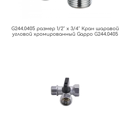
G244.0405 размер 1/2″ х 3/4″ Кран шаравой
угловой хромированный Gappo G244.0405