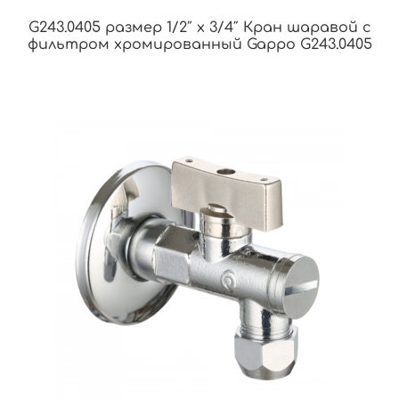
G243.0405 размер 1/2″ х 3/4″ Кран шаравой с
фильтром хромированный Gappo G243.0405