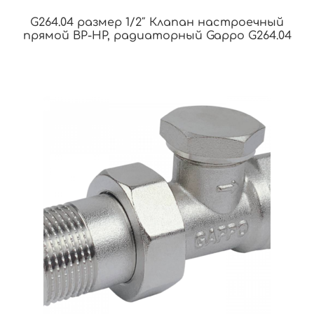
G264.04 размер 1/2″ Клапан настроечный
прямой ВР-НР, радиаторный Gappo G264.04