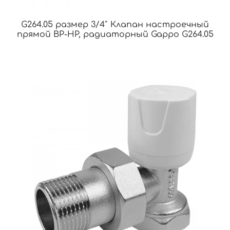
G264.05 размер 3/4″ Клапан настроечный
прямой ВР-НР, радиаторный Gappo G264.05