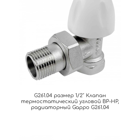
G261.04 размер 1/2″ Клапан
термостатический угловой ВР-НР,
радиаторный Gappo G261.04