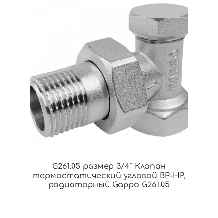
G261.05 размер 3/4″ Клапан
термостатический угловой ВР-НР,
радиаторный Gappo G261.05