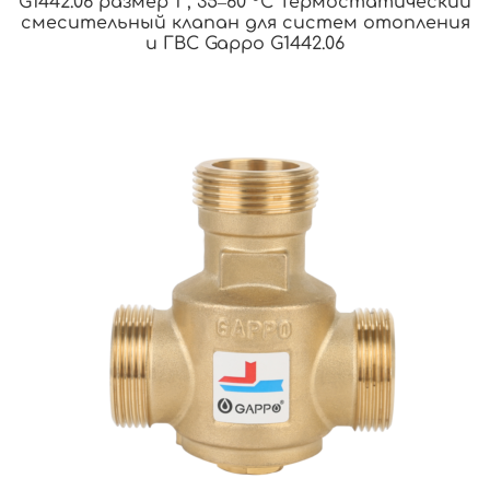
G1442.06 размер 1″, 35‒60 °С Термостатический
смесительный клапан для систем отопления
и ГВС Gappo G1442.06