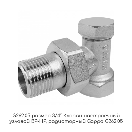
G262.05 размер 3/4″ Клапан настроечный
угловой ВР-НР, радиаторный Gappo G262.05