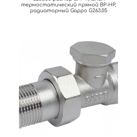
термостатический прямой ВР-НР,
радиаторный Gappo G263.05