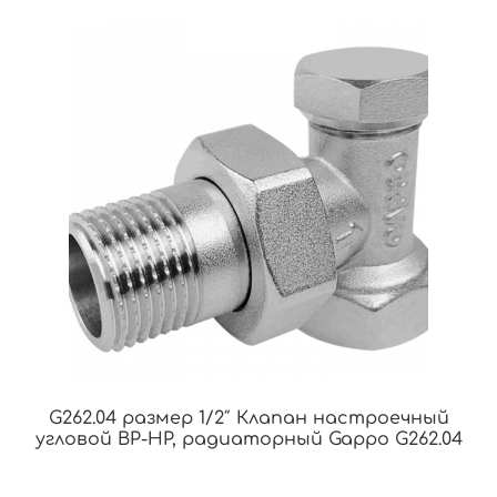
G262.04 размер 1/2″ Клапан настроечный
угловой ВР-НР, радиаторный Gappo G262.04