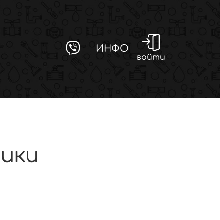
ИНФО
войти
чики