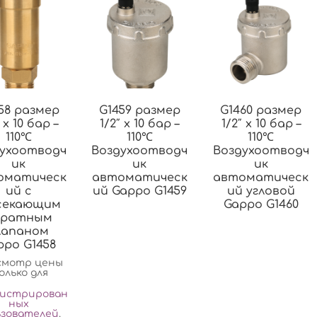
58 размер
G1459 размер
G1460 размер
 x 10 бар –
1/2″ x 10 бар –
1/2″ x 10 бар –
110℃
110℃
110℃
ухоотводч
Воздухоотводч
Воздухоотводч
ик
ик
ик
оматическ
автоматическ
автоматическ
ий с
ий Gappo G1459
ий угловой
секающим
Gappo G1460
братным
лапаном
ppo G1458
смотр цены
олько для
гистрирован
ных
ьзователей
.