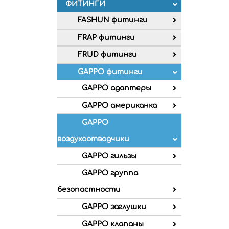
ФИТИНГИ
FASHUN фитинги
FRAP фитинги
FRUD фитинги
GAPPO фитинги
GAPPO адаптеры
GAPPO американка
GAPPO
воздухоотводчики
GAPPO гильзы
GAPPO группа
безопастности
GAPPO заглушки
GAPPO клапаны