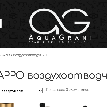
GAPPO воздухоотводчики
APPO воздухоотвод
Показ всех 3 элементов