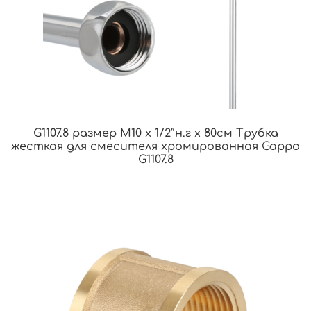
G1107.8 размер M10 х 1/2″н.г х 80см Трубка
жесткая для смесителя хромированная Gappo
G1107.8