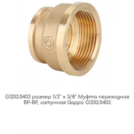
G1202.0403 размер 1/2″ х 3/8″ Муфта переходная
ВР-ВР, латунная Gappo G1202.0403