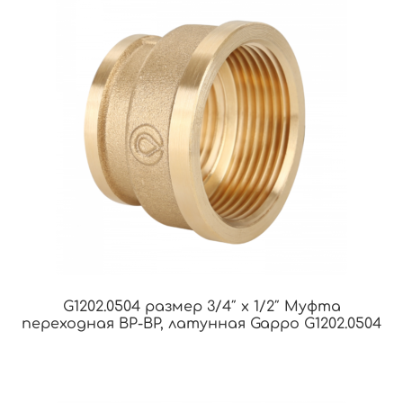
G1202.0504 размер 3/4″ х 1/2″ Муфта
переходная ВР-ВР, латунная Gappo G1202.0504