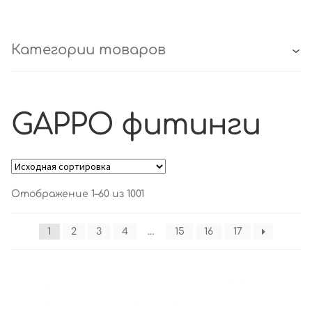
Категории товаров
GAPPO фитинги
Отображение 1–60 из 1001
1
2
3
4
…
15
16
17