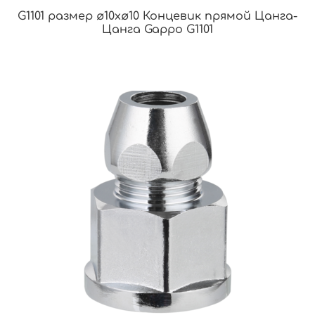
G1101 размер ø10хø10 Концевик прямой Цанга-
Цанга Gappo G1101