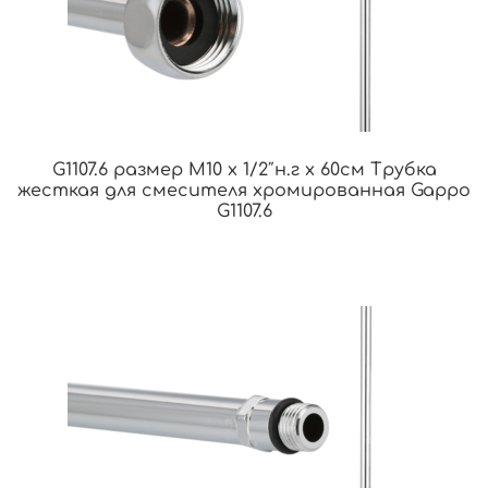
G1107.6 размер M10 х 1/2″н.г х 60см Трубка
жесткая для смесителя хромированная Gappo
G1107.6