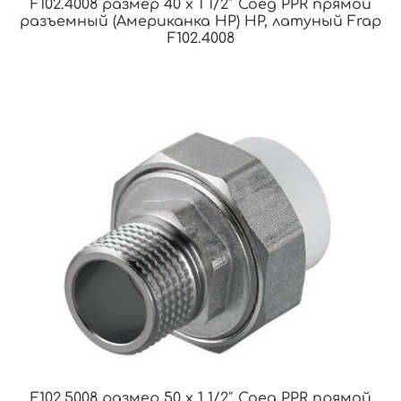
F102.4008 размер 40 x 1 1/2″ Соед PPR прямой
разъемный (Американка НР) НР, латуный Frap
F102.4008
F102.5008 размер 50 x 1 1/2″ Соед PPR прямой