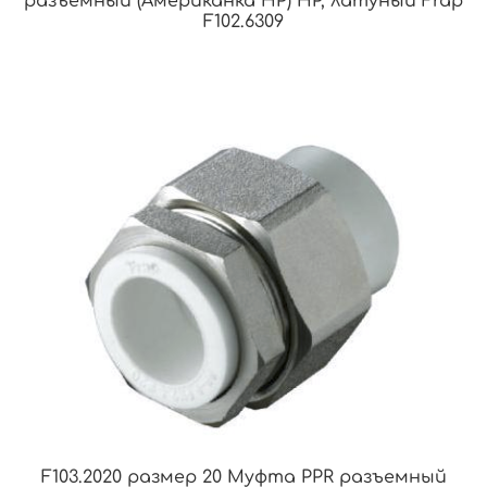
разъемный (Американка НР) НР, латуный Frap
F102.6309
F103.2020 размер 20 Муфта PPR разъемный