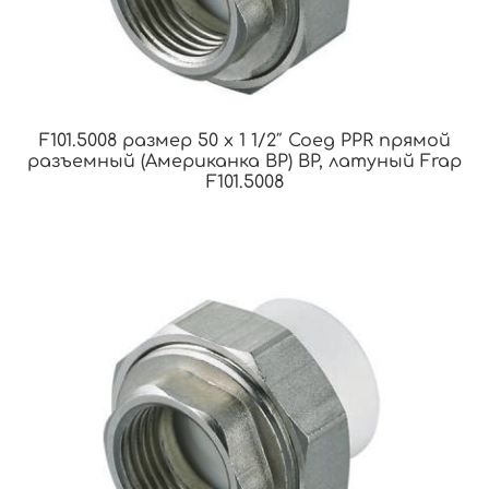
F101.5008 размер 50 x 1 1/2″ Соед PPR прямой
разъемный (Американка ВР) ВР, латуный Frap
F101.5008