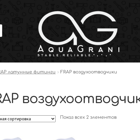
RAP латунные фитинги
FRAP воздухоотводчики
RAP воздухоотводчи
Показ всех 2 элементов