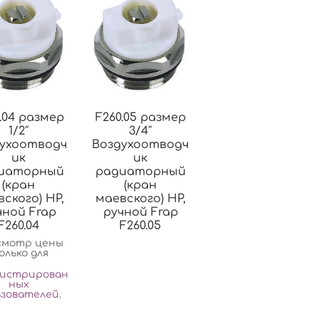
.04 размер
F260.05 размер
1/2″
3/4″
ухоотводч
Воздухоотводч
ик
ик
иаторный
радиаторный
(кран
(кран
ского) НР,
маевского) НР,
чной Frap
ручной Frap
F260.04
F260.05
смотр цены
олько для
гистрирован
ных
ьзователей
.