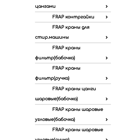
цангами
FRAP контргайки
FRAP краны для
стир.машины
FRAP краны
фильтр(бабочка)
FRAP краны
фильтр(ручка)
FRAP краны цанги
шаровые(бабочка)
FRAP краны шаровые
угловые(бабочка)
FRAP краны шаровые
угловые(ручка)