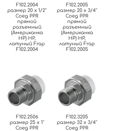
F102.2004
F102.2005
размер 20 x 1/2″
размер 20 x 3/4″
Соед PPR
Соед PPR
прямой
прямой
разъемный
разъемный
(Американка
(Американка
НР) НР,
НР) НР,
латуный Frap
латуный Frap
F102.2004
F102.2005
F102.2506
F102.3205
размер 25 x 1″
размер 32 x 3/4″
Соед PPR
Соед PPR