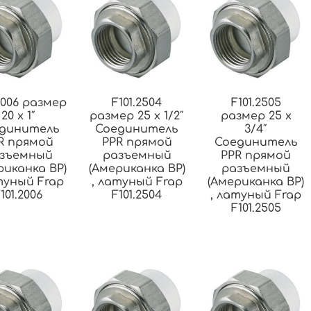
.2006 размер
F101.2504
F101.2505
20 x 1″
размер 25 x 1/2″
размер 25 x
динитель
Соединитель
3/4″
R прямой
PPR прямой
Соединитель
зъемный
разъемный
PPR прямой
риканка ВР)
(Американка ВР)
разъемный
туный Frap
, латуный Frap
(Американка ВР)
101.2006
F101.2504
, латуный Frap
F101.2505