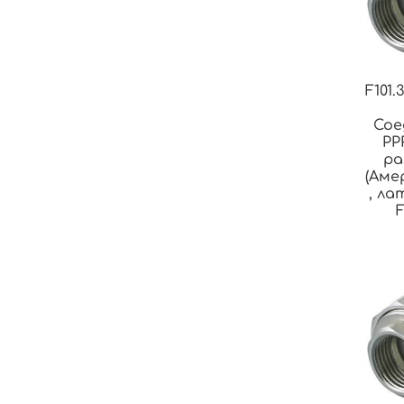
F101
Сое
PP
ра
(Аме
, ла
F