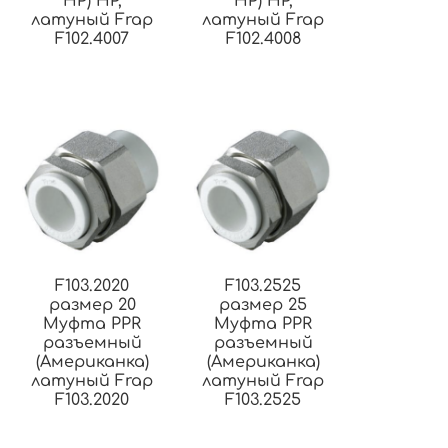
НР) НР,
НР) НР,
латуный Frap
латуный Frap
F102.4007
F102.4008
F103.2020
F103.2525
размер 20
размер 25
Муфта PPR
Муфта PPR
разъемный
разъемный
(Американка)
(Американка)
латуный Frap
латуный Frap
F103.2020
F103.2525