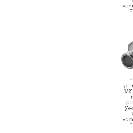
лат
F
F
раз
1/2
ра
(А
лат
F