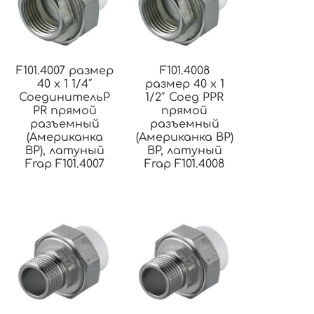
F101.4007 размер
F101.4008
40 x 1 1/4″
размер 40 x 1
СоединительP
1/2″ Соед PPR
PR прямой
прямой
разъемный
разъемный
(Американка
(Американка ВР)
ВР), латуный
ВР, латуный
Frap F101.4007
Frap F101.4008