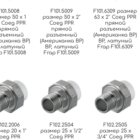
101.5008
F101.5009
F101.6309 размер
мер 50 x 1
размер 50 x 2″
63 x 2″ Соед PPR
″ Соед PPR
Соед PPR
прямой
прямой
прямой
разъемный
зъемный
разъемный
(Американка ВР)
риканка ВР)
(Американка ВР)
ВР, латуный
, латуный
ВР, латуный
Frap F101.6309
p F101.5008
Frap F101.5009
102.2006
F102.2504
F102.2505
мер 20 x 1″
размер 25 x 1/2″
размер 25 x
оед PPR
Соед PPR
3/4″ Соед PPR