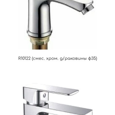
R10122 (смес. хром. д/раковины ф35)