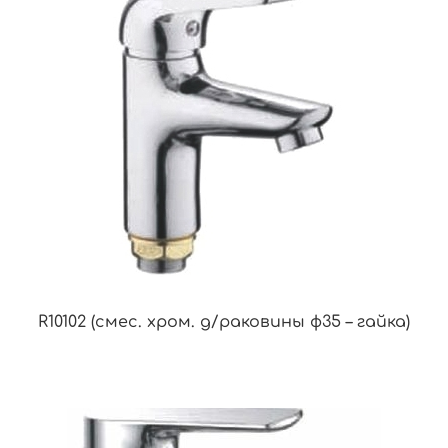
R10102 (смес. хром. д/раковины ф35 – гайка)