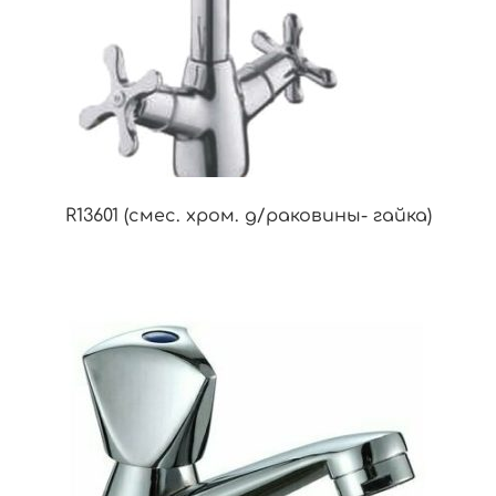
R13601 (смес. хром. д/раковины- гайка)