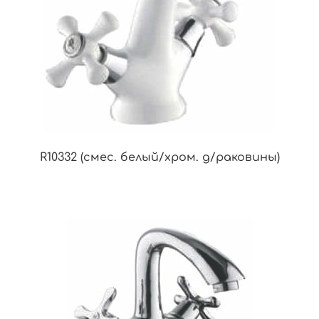
R10332 (смес. белый/хром. д/раковины)