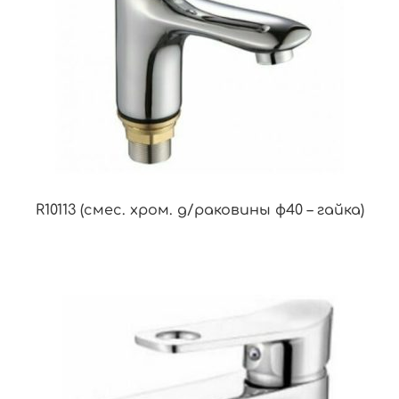
R10113 (смес. хром. д/раковины ф40 – гайка)