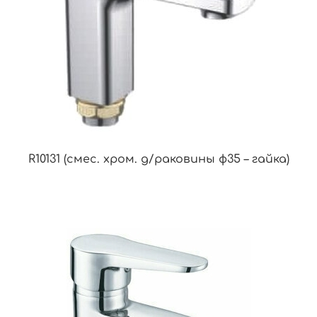
R10131 (смес. хром. д/раковины ф35 – гайка)