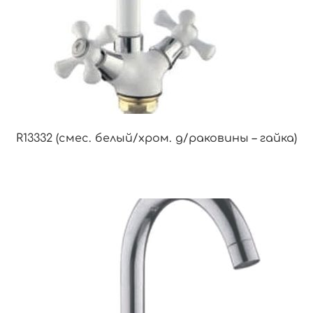
R13332 (смес. белый/хром. д/раковины – гайка)