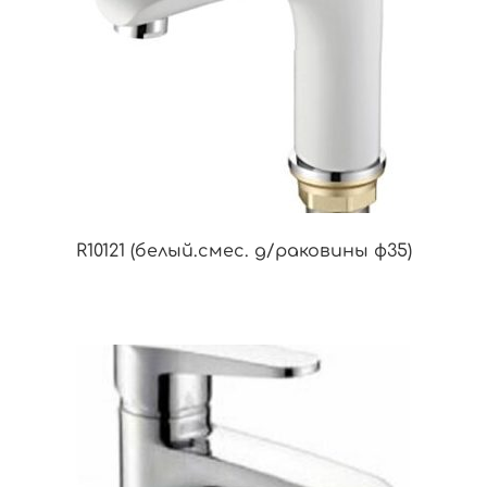
R10121 (белый.смес. д/раковины ф35)