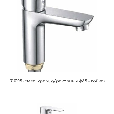
R10105 (смес. хром. д/раковины ф35 – гайка)