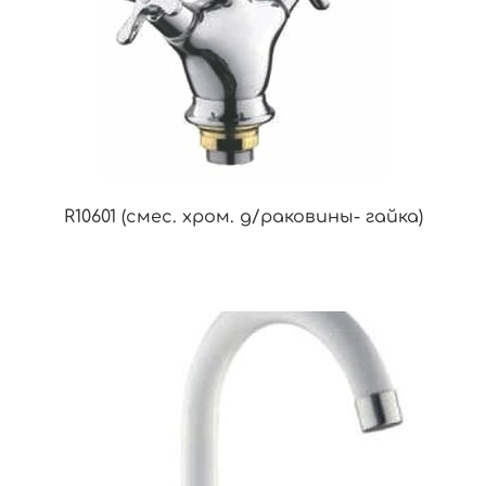
R10601 (смес. хром. д/раковины- гайка)