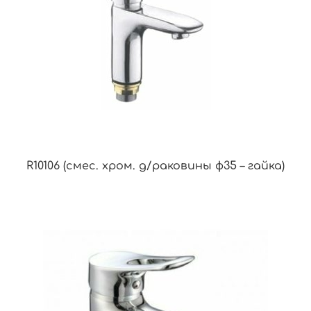
R10106 (смес. хром. д/раковины ф35 – гайка)