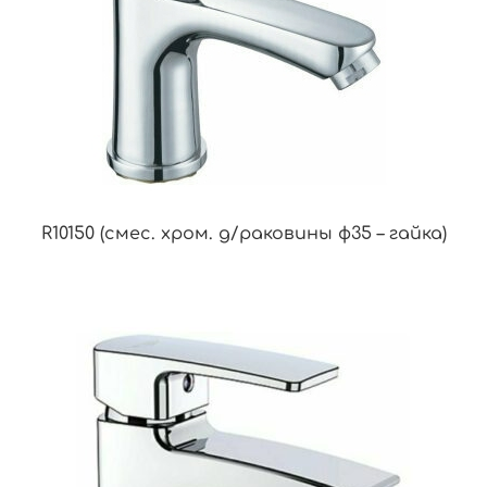
R10150 (смес. хром. д/раковины ф35 – гайка)