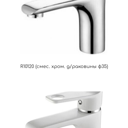
R10120 (смес. хром. д/раковины ф35)