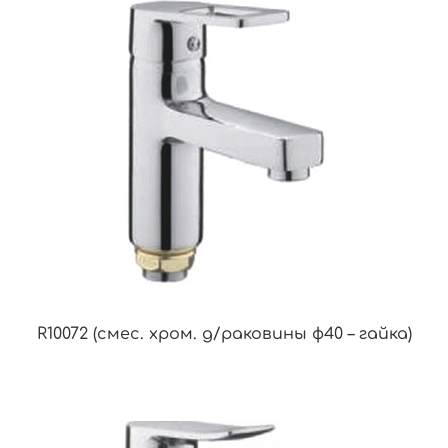
R10072 (смес. хром. д/раковины ф40 – гайка)