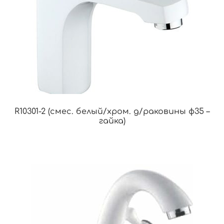
R10301-2 (смес. белый/хром. д/раковины ф35 –
гайка)