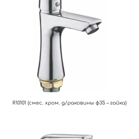
R10101 (смес. хром. д/раковины ф35 – гайка)