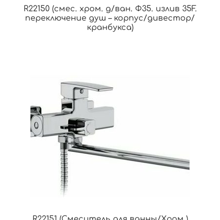
R22150 (смес. хром. д/ван. Ф35. излив 35F.
переключение душ – корпус/дивестор/
кранбукса)
R22151 (Смеситель для ванны/Хром )