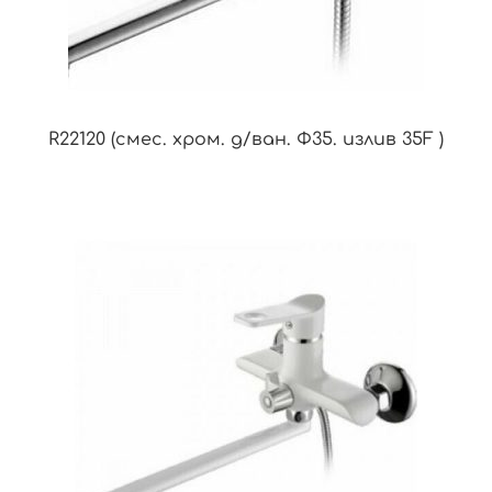
R22120 (смес. хром. д/ван. Ф35. излив 35F )