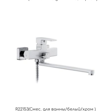
R22153(Смес. для ванны/белый/хром )