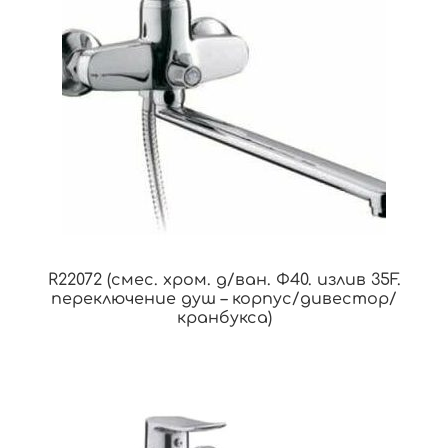
R22072 (смес. хром. д/ван. Ф40. излив 35F.
переключение душ – корпус/дивестор/
кранбукса)