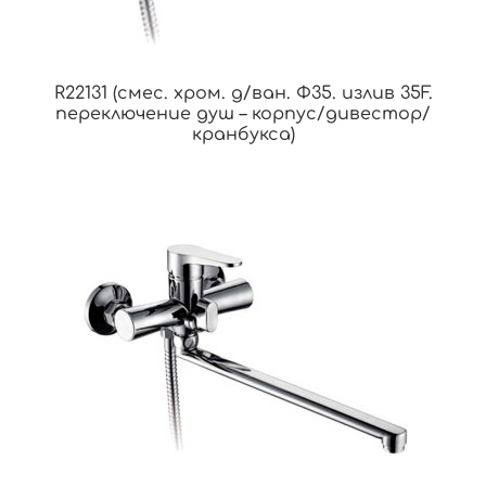
R22131 (смес. хром. д/ван. Ф35. излив 35F.
переключение душ – корпус/дивестор/
кранбукса)