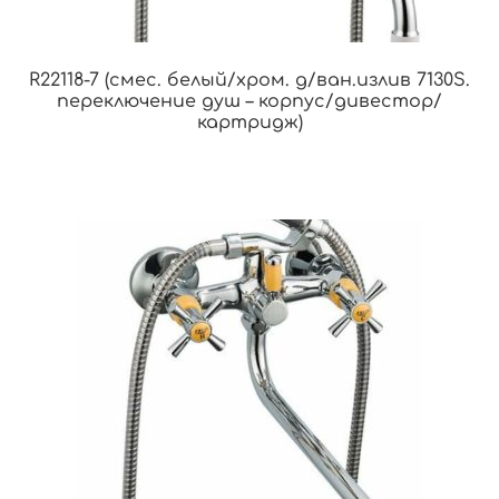
R22118-7 (смес. белый/хром. д/ван.излив 7130S.
переключение душ – корпус/дивестор/
картридж)