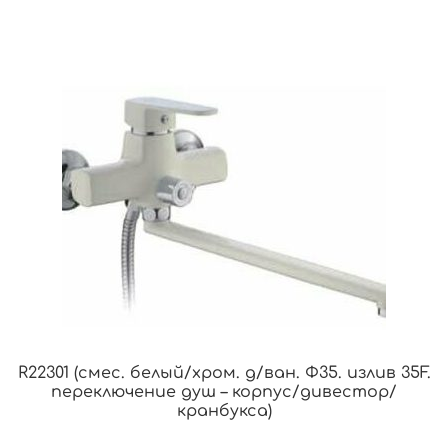
R22301 (смес. белый/хром. д/ван. Ф35. излив 35F.
переключение душ – корпус/дивестор/
кранбукса)