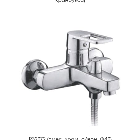
кранбукса)
R32072 (смес. хром. д/ван. Ф40)