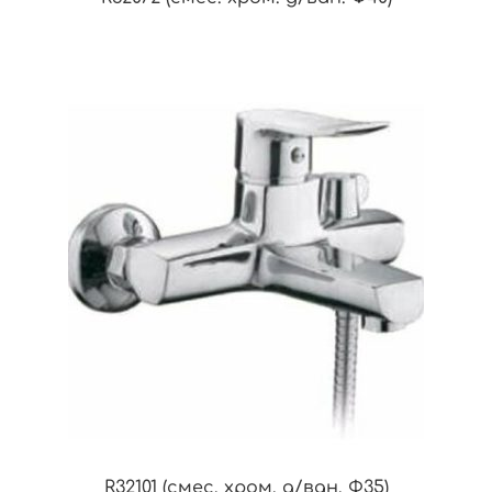
R32101 (смес. хром. д/ван. Ф35)