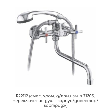
R22112 (смес. хром. д/ван.излив 7130S.
переключение душ – корпус/дивестор/
картридж)