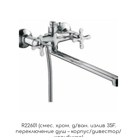
R22601 (смес. хром. д/ван. излив 35F.
переключение душ – корпус/дивестор/