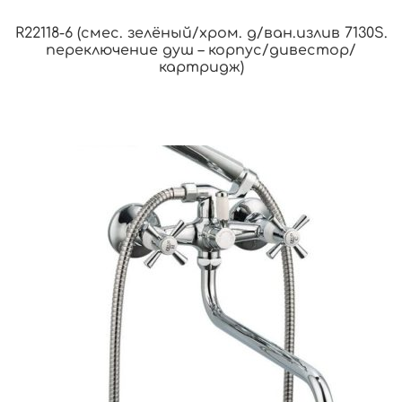
R22118-6 (смес. зелёный/хром. д/ван.излив 7130S.
переключение душ – корпус/дивестор/
картридж)