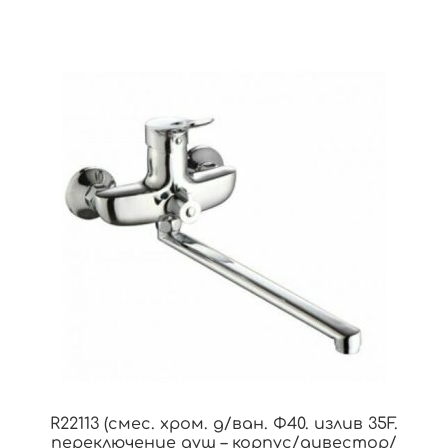
R22113 (смес. хром. д/ван. Ф40. излив 35F.
переключение душ – корпус/дивестор/