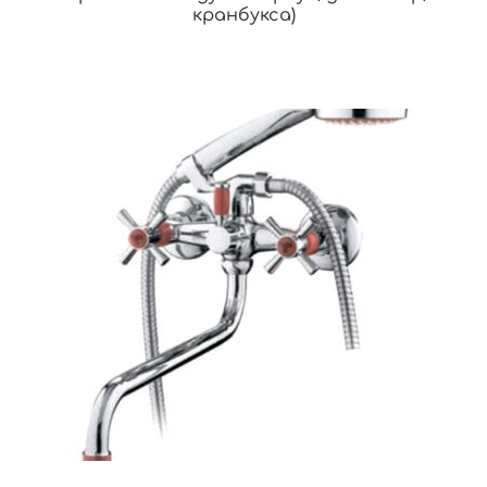
кранбукса)