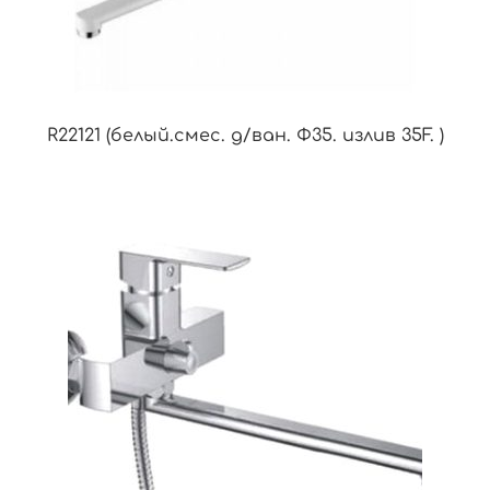
R22121 (белый.смес. д/ван. Ф35. излив 35F. )