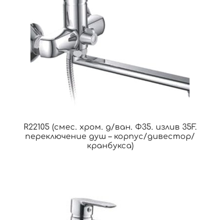
R22105 (смес. хром. д/ван. Ф35. излив 35F.
переключение душ – корпус/дивестор/
кранбукса)