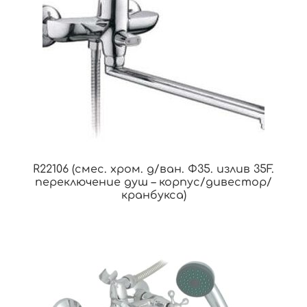
R22106 (смес. хром. д/ван. Ф35. излив 35F.
переключение душ – корпус/дивестор/
кранбукса)