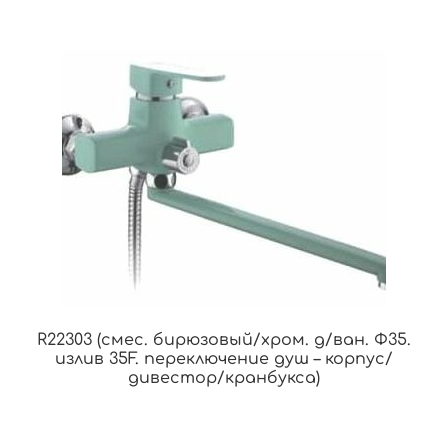
R22303 (смес. бирюзовый/хром. д/ван. Ф35.
излив 35F. переключение душ – корпус/
дивестор/кранбукса)