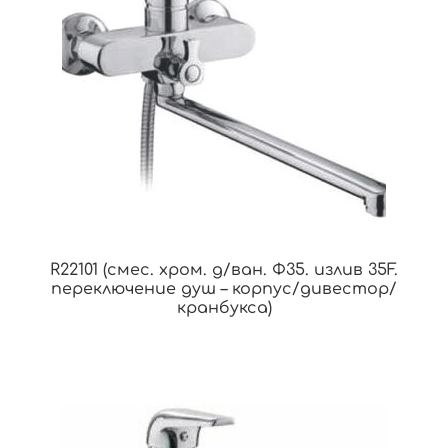
R22101 (смес. хром. д/ван. Ф35. излив 35F.
переключение душ – корпус/дивестор/
кранбукса)