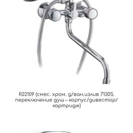
R22109 (смес. хром. д/ван.излив 7130S.
переключение душ – корпус/дивестор/
картридж)