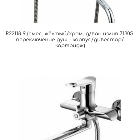
R22118-9 (смес. жёлтый/хром. д/ван.излив 7130S.
переключение душ – корпус/дивестор/
картридж)