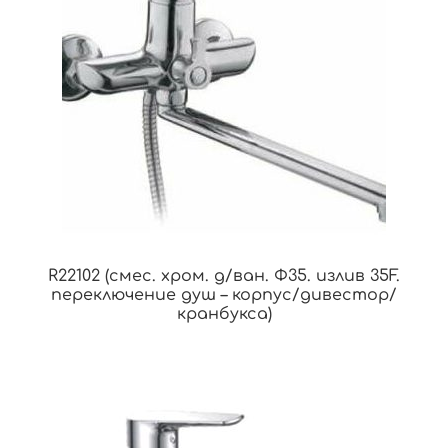
R22102 (смес. хром. д/ван. Ф35. излив 35F.
переключение душ – корпус/дивестор/
кранбукса)