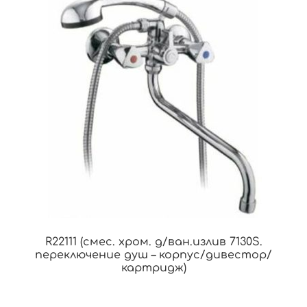
R22111 (смес. хром. д/ван.излив 7130S.
переключение душ – корпус/дивестор/
картридж)