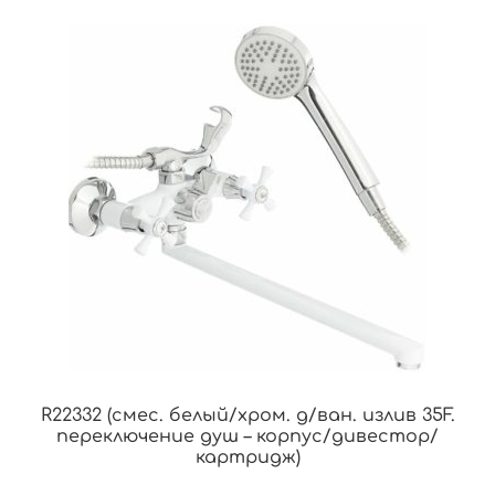
R22332 (смес. белый/хром. д/ван. излив 35F.
переключение душ – корпус/дивестор/
картридж)