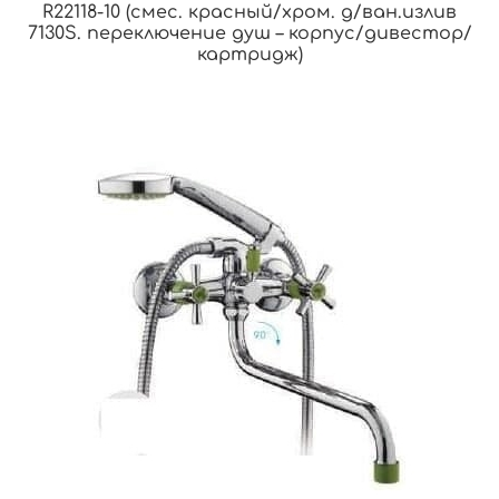
R22118-10 (смес. красный/хром. д/ван.излив
7130S. переключение душ – корпус/дивестор/
картридж)