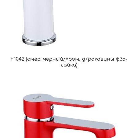
F1042 (смес. черный/хром. д/раковины ф35-
гайка)