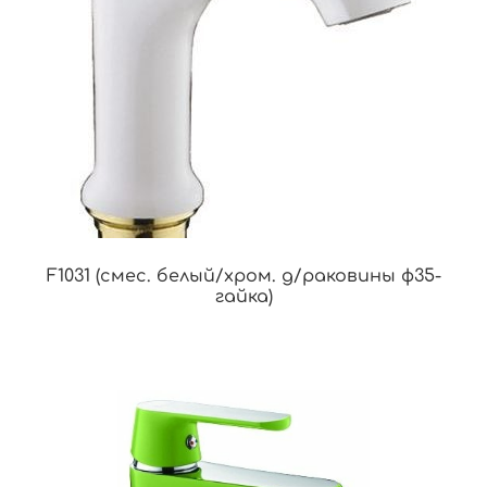
F1031 (смес. белый/хром. д/раковины ф35-
гайка)