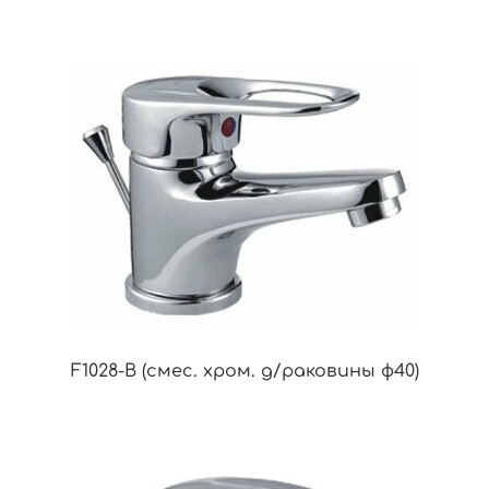
F1028-B (смес. хром. д/раковины ф40)