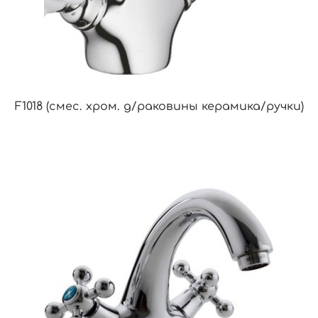
F1018 (смес. хром. д/раковины керамика/ручки)