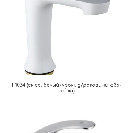
F1034 (смес. белый/хром. д/раковины ф35-
гайка)