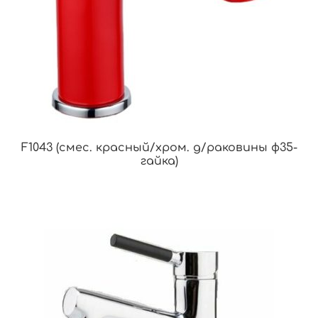
F1043 (смес. красный/хром. д/раковины ф35-
гайка)