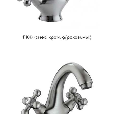
F1019 (смес. хром. д/раковины )