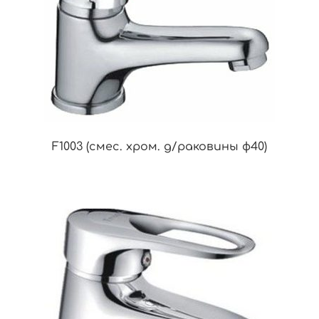
F1003 (смес. хром. д/раковины ф40)