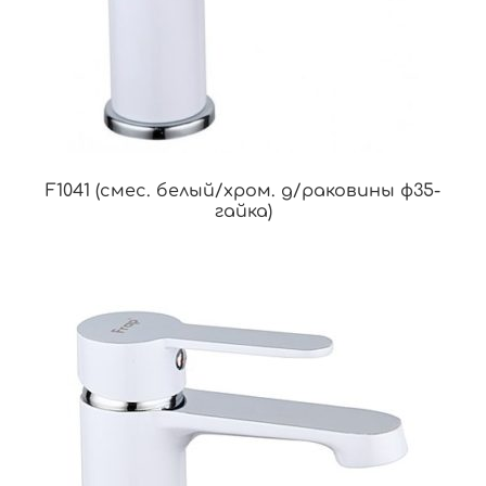
F1041 (смес. белый/хром. д/раковины ф35-
гайка)