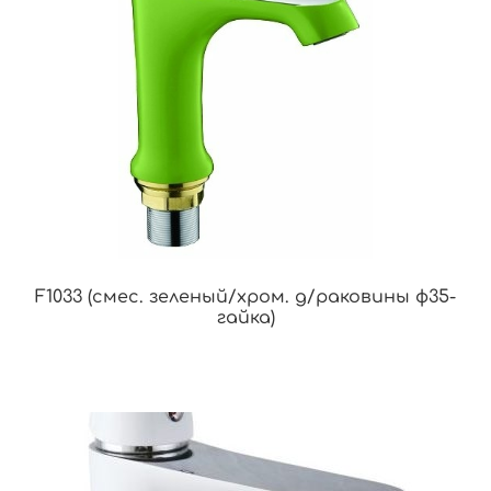
F1033 (смес. зеленый/хром. д/раковины ф35-
гайка)