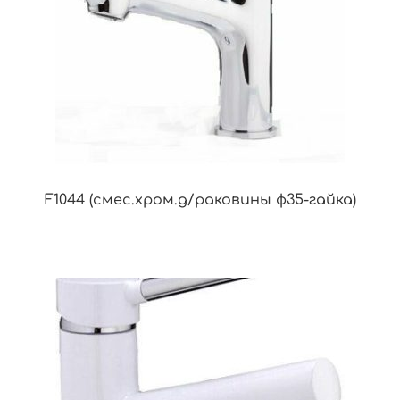
F1044 (смес.хром.д/раковины ф35-гайка)