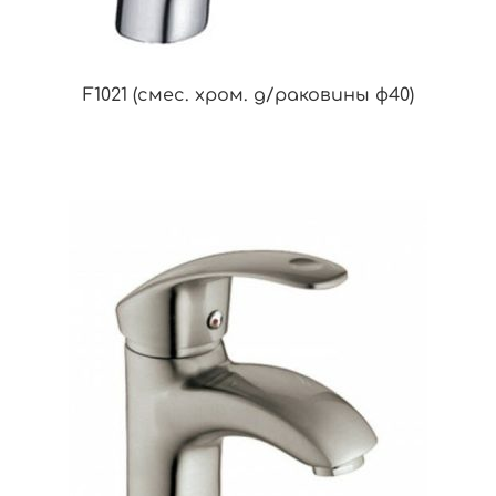
F1021 (смес. хром. д/раковины ф40)