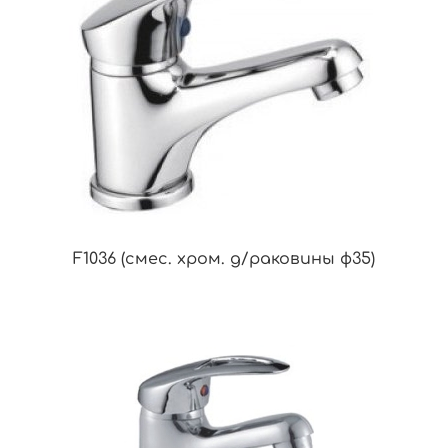
F1036 (смес. хром. д/раковины ф35)