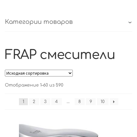
Категории товаров
FRAP смесители
Отображение 1–60 из 590
1
2
3
4
…
8
9
10