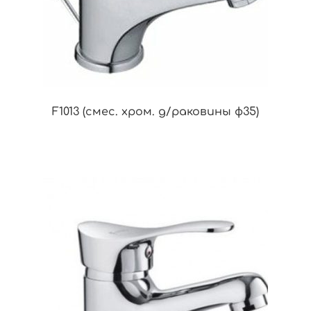
F1013 (смес. хром. д/раковины ф35)