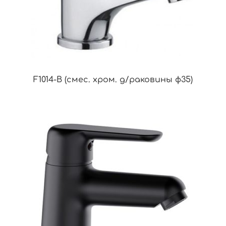
F1014-B (смес. хром. д/раковины ф35)