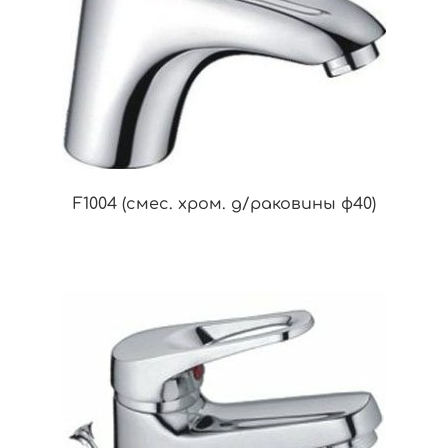
F1004 (смес. хром. д/раковины ф40)