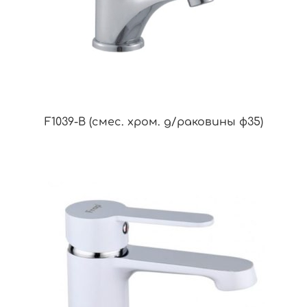
F1039-B (смес. хром. д/раковины ф35)