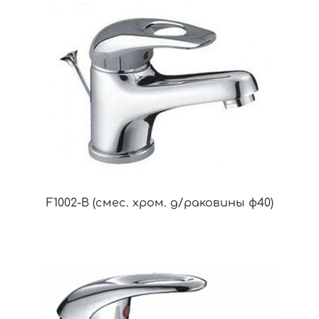
F1002-B (смес. хром. д/раковины ф40)