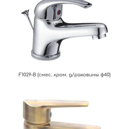
F1029-B (смес. хром. д/раковины ф40)