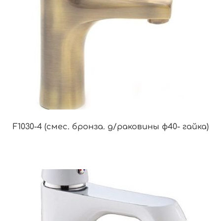
F1030-4 (смес. бронза. д/раковины ф40- гайка)