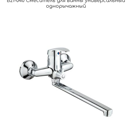
B21-040 Смеситель для ванны универсальный
однорычажный