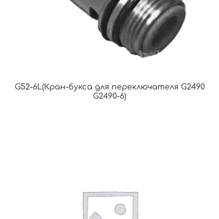
G52-6L(Кран-букса для переключателя G2490
G2490-6)