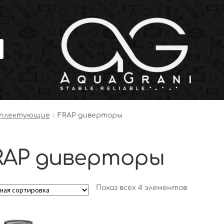
мплектующие
FRAP диверторы
RAP диверторы
Показ всех 4 элементов