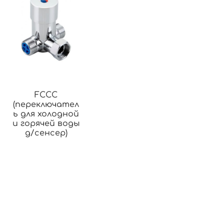
FCCC
(переключател
ь для холодной
и горячей воды
д/сенсер)