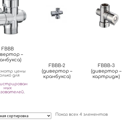
FBBB
ивертор –
анбукса)
FBBB-2
FBBB-3
(дивертор –
(дивертор –
смотр цены
олько для
кранбукса)
картридж)
гистрирован
ных
ьзователей
.
Показ всех 4 элементов