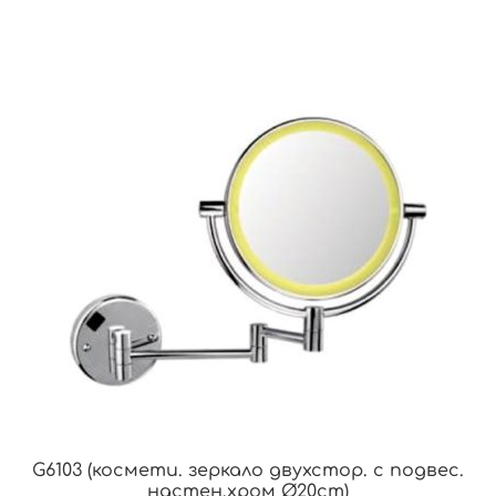
G6103 (космети. зеркало двухстор. с подвес.
настен.хром Ø20cm)