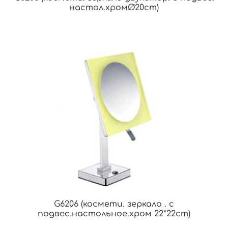
настол.хромØ20cm)
G6206 (космети. зеркало . с
подвес.настольное.хром 22*22cm)