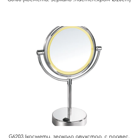
G6203 (космети. зеркало двухстор. с подвес.