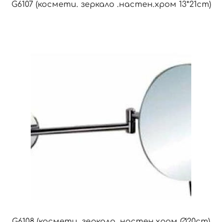
G6107 (космети. зеркало .настен.хром 13*21cm)
G6108 (космети. зеркало .настен.хром Ø20cm)