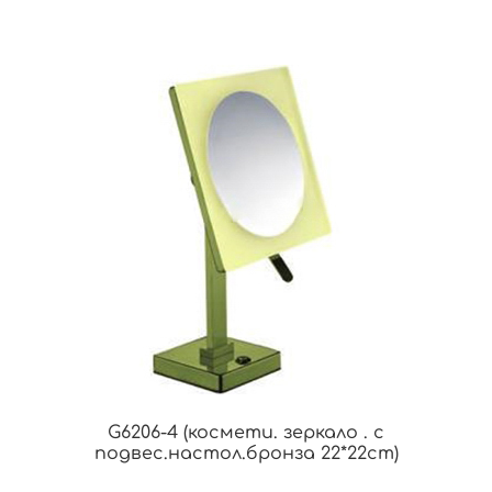
G6206-4 (космети. зеркало . с
подвес.настол.бронза 22*22cm)