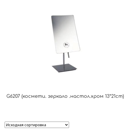
G6207 (космети. зеркало .настол.хром 13*21cm)