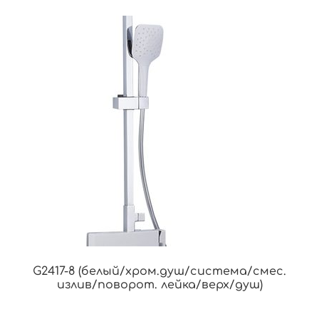
G2417-8 (белый/хром.душ/система/смес.
излив/поворот. лейка/верх/душ)