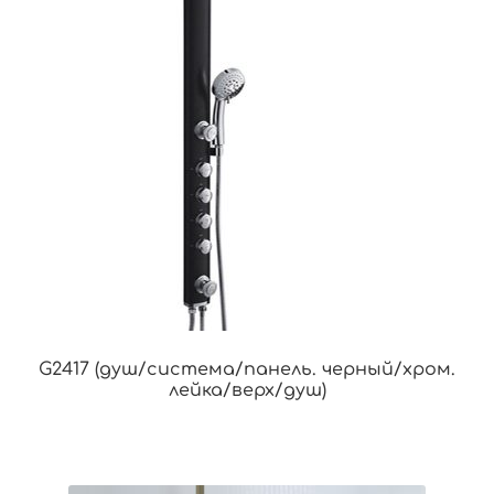
G2417 (душ/система/панель. черный/хром.
лейка/верх/душ)