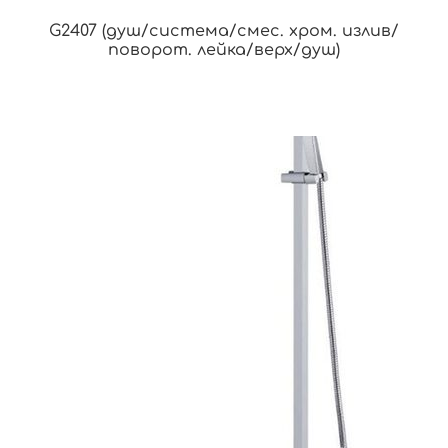
G2407 (душ/система/смес. хром. излив/
поворот. лейка/верх/душ)