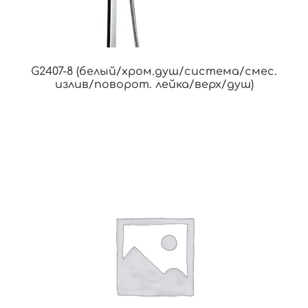
G2407-8 (белый/хром.душ/система/смес.
излив/поворот. лейка/верх/душ)