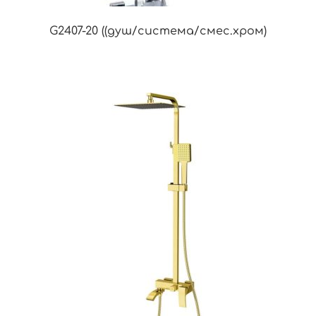
G2407-20 ((душ/система/смес.хром)