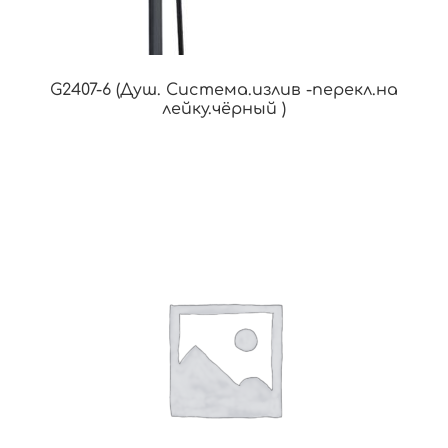
G2407-6 (Душ. Система.излив -перекл.на
лейку.чёрный )