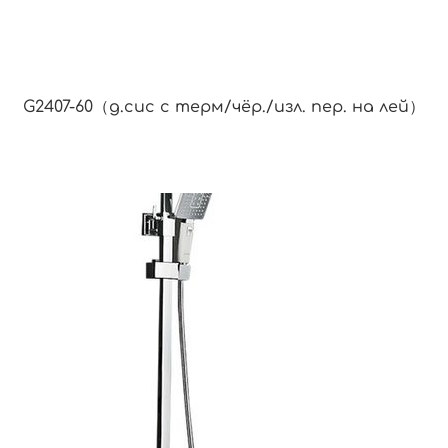
G2407-60（д.сис с терм/чёр./изл. пер. на лей）