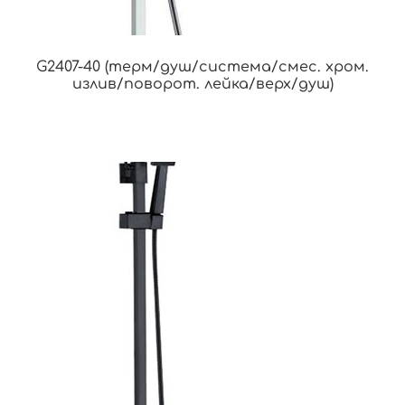
G2407-40 (терм/душ/система/смес. хром.
излив/поворот. лейка/верх/душ)