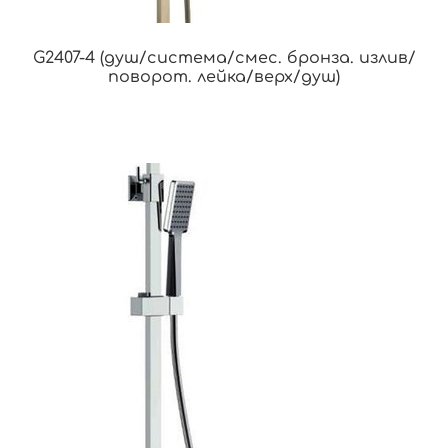
G2407-4 (душ/система/смес. бронза. излив/
поворот. лейка/верх/душ)