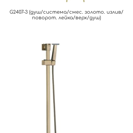
G2407-3 (душ/система/смес. золото. излив/
поворот. лейка/верх/душ)