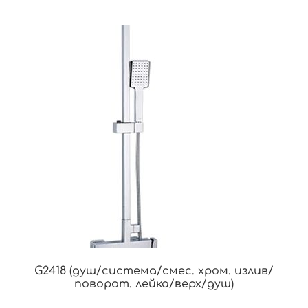
G2418 (душ/система/смес. хром. излив/
поворот. лейка/верх/душ)