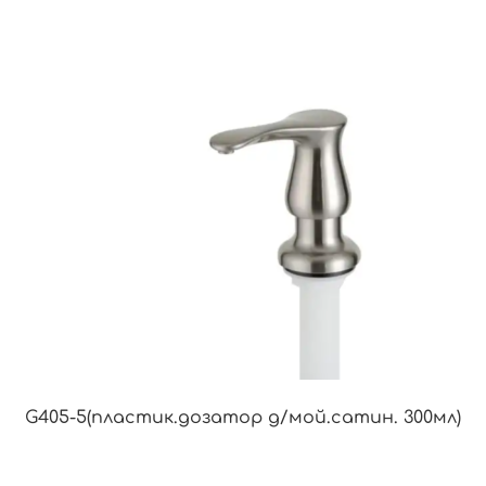
G405-5(пластик.дозатор д/мой.сатин. 300мл)