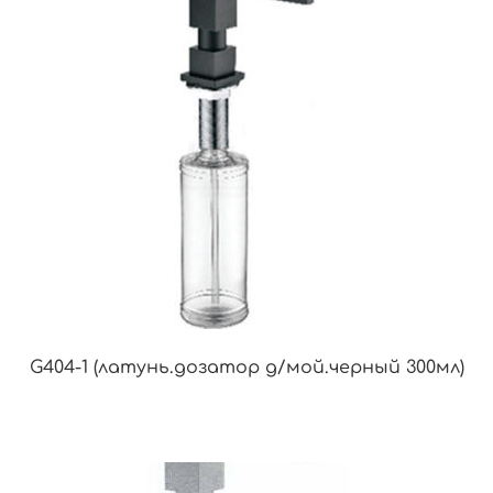
G404-1 (латунь.дозатор д/мой.черный 300мл)