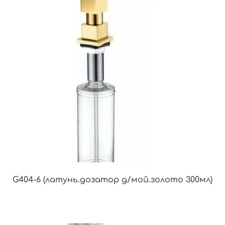
G404-6 (латунь.дозатор д/мой.золото 300мл)