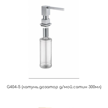
G404-5 (латунь.дозатор д/мой.сатин 300мл)