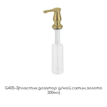
G405-3(пластик.дозатор д/мой.сатин.золото
300мл)