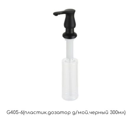
G405-6(пластик.дозатор д/мой.черный 300мл)