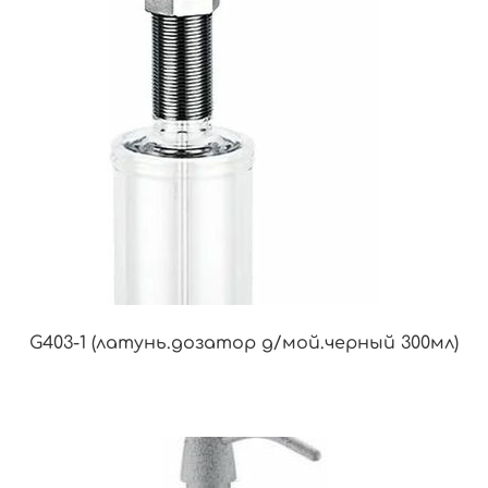
G403-1 (латунь.дозатор д/мой.черный 300мл)