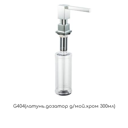
G404(латунь.дозатор д/мой.хром 300мл)