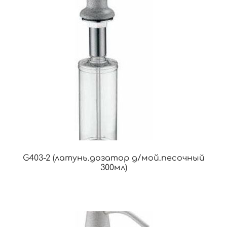
G403-2 (латунь.дозатор д/мой.песочный
300мл)