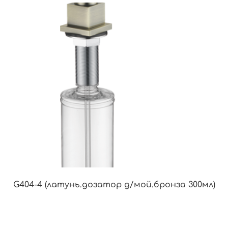
G404-4 (латунь.дозатор д/мой.бронза 300мл)