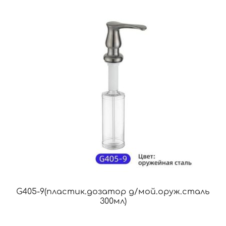
G405-9(пластик.дозатор д/мой.оруж.сталь
300мл)