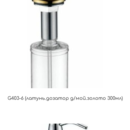
G403-6 (латунь.дозатор д/мой.золото 300мл)