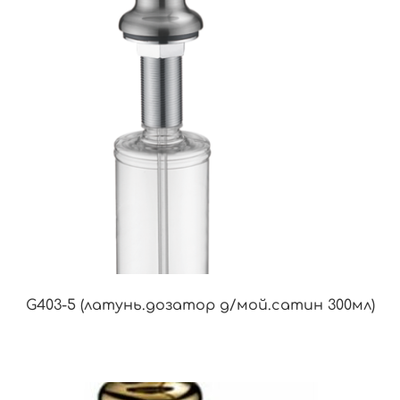
G403-5 (латунь.дозатор д/мой.сатин 300мл)