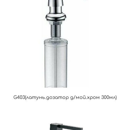
G403(латунь.дозатор д/мой.хром 300мл)