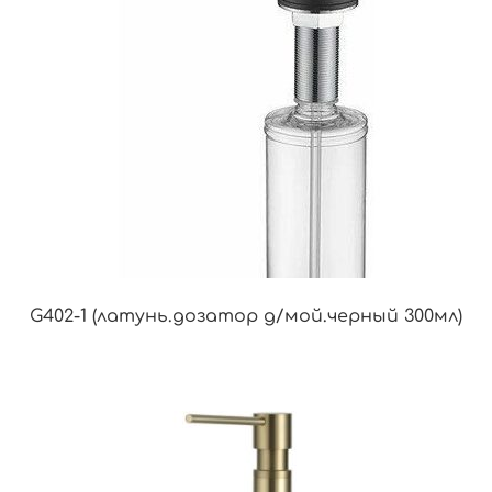
G402-1 (латунь.дозатор д/мой.черный 300мл)