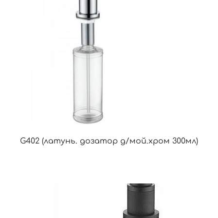
G402 (латунь. дозатор д/мой.хром 300мл)