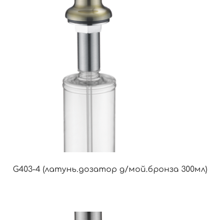
G403-4 (латунь.дозатор д/мой.бронза 300мл)